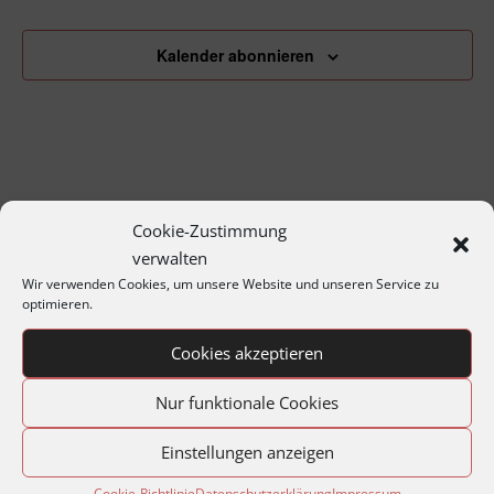
Kalender abonnieren
Cookie-Zustimmung
verwalten
Wir verwenden Cookies, um unsere Website und unseren Service zu
optimieren.
Archiv
Cookies akzeptieren
Jahresprogramme
Nur funktionale Cookies
Jahreshauptversammlungen
Matineen und Soireen
Einstellungen anzeigen
Montagabend im Archiv
Cookie-Richtlinie
Datenschutzerklärung
Impressum