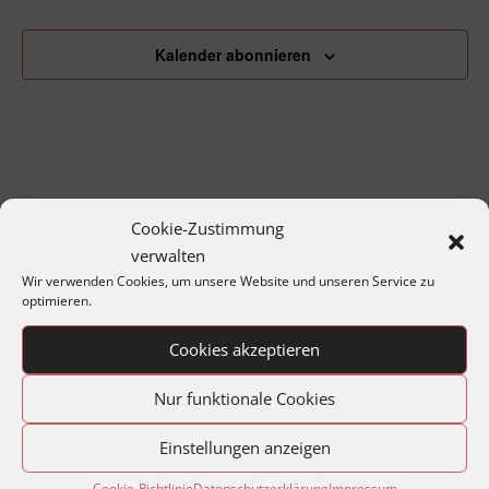
Kalender abonnieren
Cookie-Zustimmung
verwalten
Wir verwenden Cookies, um unsere Website und unseren Service zu
optimieren.
Archiv
Cookies akzeptieren
Jahresprogramme
Nur funktionale Cookies
Jahreshauptversammlungen
Matineen und Soireen
Einstellungen anzeigen
Montagabend im Archiv
Cookie-Richtlinie
Datenschutzerklärung
Impressum