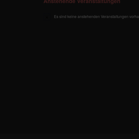
Anstehende Veranstaltungen
Es sind keine anstehenden Veranstaltungen vorh
H
i
n
w
e
i
s