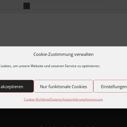
Es wurden keine Ergebnisse gefunden.
Hinweis
Cookie-Zustimmung verwalten
ookies, um unsere Website und unseren Service zu optimieren.
 akzeptieren
Nur funktionale Cookies
Einstellunge
Cookie-Richtlinie
Datenschutzerklärung
Impressum