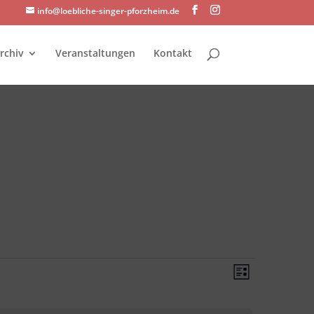
info@loebliche-singer-pforzheim.de
rchiv
Veranstaltungen
Kontakt
Ansichte
Veransta
Liste
Ansichte
Navigati
Navigati