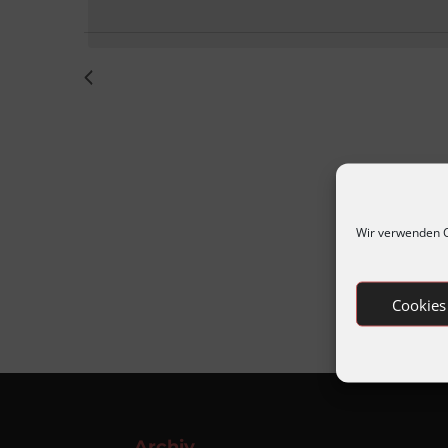
September
2024
Vorheriger Tag
Wir verwenden C
Cookies
Archiv