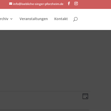
info@loebliche-singer-pforzheim.de
rchiv
Veranstaltungen
Kontakt
Ansichte
Veransta
Tag
Ansichte
Navigati
Navigati