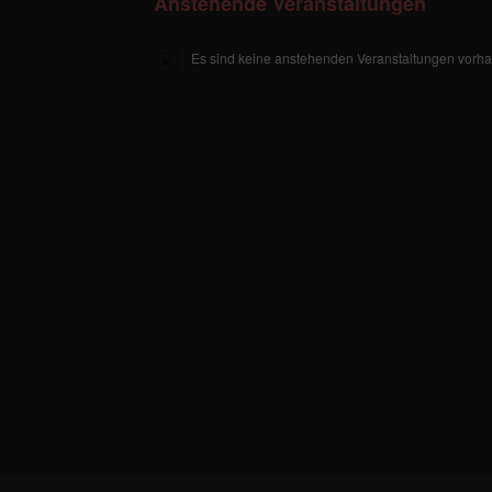
Anstehende Veranstaltungen
Es sind keine anstehenden Veranstaltungen vorh
H
i
n
w
e
i
s