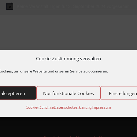
Keine Veranstaltungen für 3. September 2024 vorgesehen.
Hinweis
Cookie-Zustimmung verwalten
ookies, um unsere Website und unseren Service zu optimieren.
 akzeptieren
Nur funktionale Cookies
Einstellunge
Cookie-Richtlinie
Datenschutzerklärung
Impressum