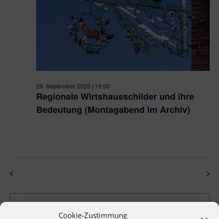
29. September 2025 | 19:00
Regionale Wirtshausschilder und ihre
Bedeutung (Montagabend im Archiv)
Hybridveranstaltung Stadtarchiv
Kronprinzenstraße 24a,
Pforzheim
Vorheriger Tag
Nächster Tag
Kalender abonnieren
Cookie-Zustimmung