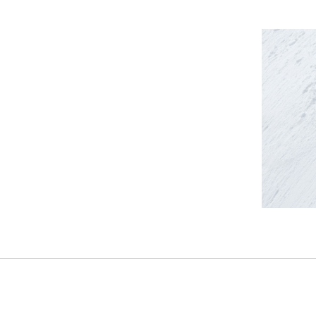
üren und für einen Moment alle Dinge um sich
en Sonnenstrahlen, mit Blick in die herrliche