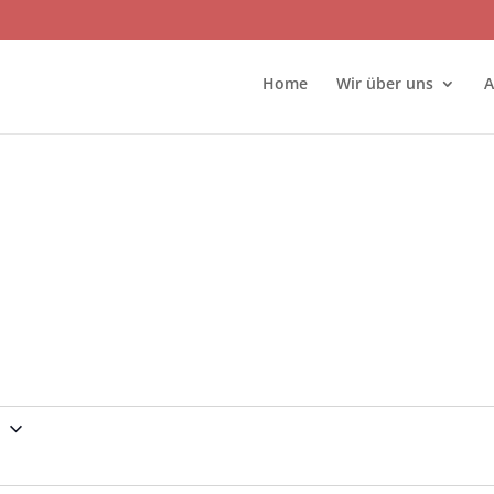
Home
Wir über uns
A
6