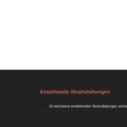
Anstehende Veranstaltungen
Es sind keine anstehenden Veranstaltungen vorh
H
i
n
w