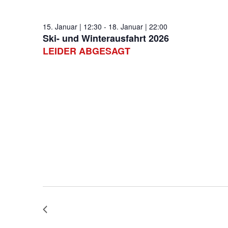
Januar
2026
15. Januar | 12:30
-
18. Januar | 22:00
Ski- und Winterausfahrt 2026
LEIDER ABGESAGT
Treffpunkt Messplatz
Habermehlstraße 27, Pforzheim
Langsam über den feinen Schnee gleiten, die Freiheit sp
herum vergessen. Umgeben von frischer Bergluft, wärmend
Natur. Wo finden Sie das? Ganz klar in den Tiroler Alpen!
Vorheriger Tag