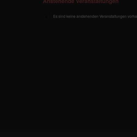
Anstehende Veranstaltungen
Es sind keine anstehenden Veranstaltungen vorh
H
i
n
w
e
i
s