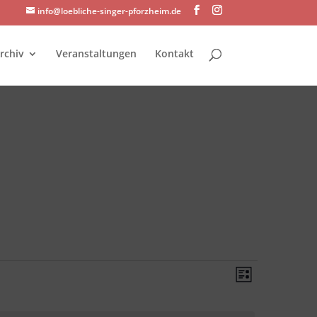
info@loebliche-singer-pforzheim.de
rchiv
Veranstaltungen
Kontakt
Ansichte
Veransta
Liste
Ansichte
Navigati
Navigati