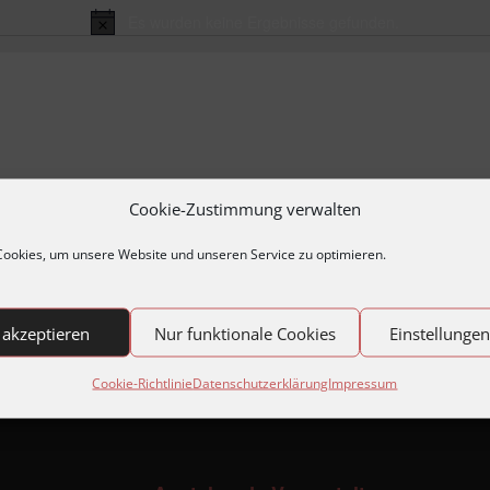
Es wurden keine Ergebnisse gefunden.
Hinweis
Cookie-Zustimmung verwalten
ookies, um unsere Website und unseren Service zu optimieren.
 akzeptieren
Nur funktionale Cookies
Einstellunge
Cookie-Richtlinie
Datenschutzerklärung
Impressum