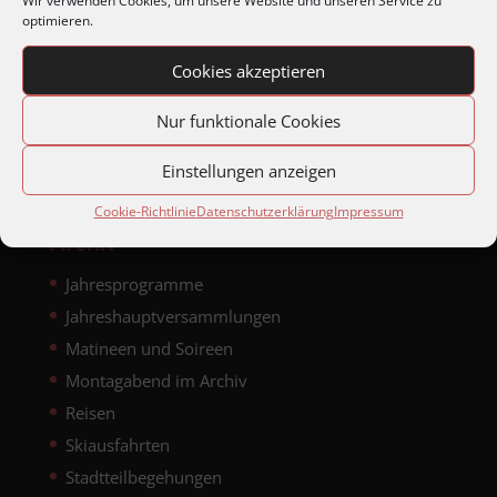
Wir verwenden Cookies, um unsere Website und unseren Service zu
optimieren.
Kalender abonnieren
Cookies akzeptieren
Nur funktionale Cookies
Einstellungen anzeigen
Cookie-Richtlinie
Datenschutzerklärung
Impressum
Archiv
Jahresprogramme
Jahreshauptversammlungen
Matineen und Soireen
Montagabend im Archiv
Reisen
Skiausfahrten
Stadtteilbegehungen