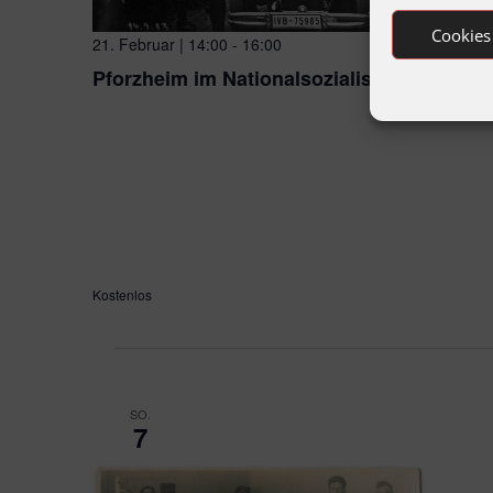
Cookies
21. Februar | 14:00
-
16:00
Pforzheim im Nationalsozialismus
Platz der Synagoge
Platz der Synagoge, Pforzheim, B
Pforzheim ist nur scheinbar eine Stadt „ohne Geschicht
werden Christina Klittich und Kai Adam den Teilnehmer/
Stellen in der Pforzheimer Innenstadt Spuren der Geschi
der nationalsozialistischen Diktatur bis zur Zerstörung P
1945 sichtbar machen.
Kostenlos
SO.
7