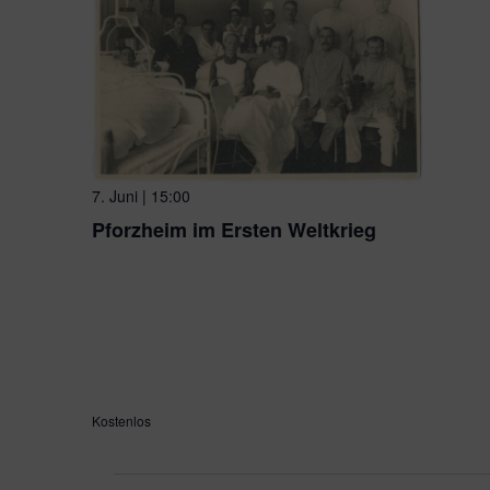
7. Juni | 15:00
Pforzheim im Ersten Weltkrieg
ehem. Schmuckfabrik Kollmar & Jourdan
Bleichstraße
Württemberg, Germany
Die Stadt Pforzheim und ihre Bewohner waren schon früh
seinen Auswirkungen betroffen. Der Ausbruch des Krieges
Pforzheimer in Begeisterung.
Kostenlos