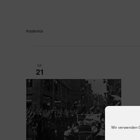
Stellen in der Pforzheimer Innenstadt Spuren der Geschi
der nationalsozialistischen Diktatur bis zur Zerstörung P
1945 sichtbar machen.
Kostenlos
SA.
21
Wir verwenden C