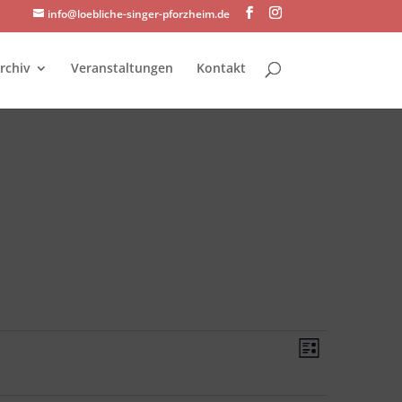
info@loebliche-singer-pforzheim.de
rchiv
Veranstaltungen
Kontakt
Ansichte
Veransta
Liste
Ansichte
Navigati
Navigati