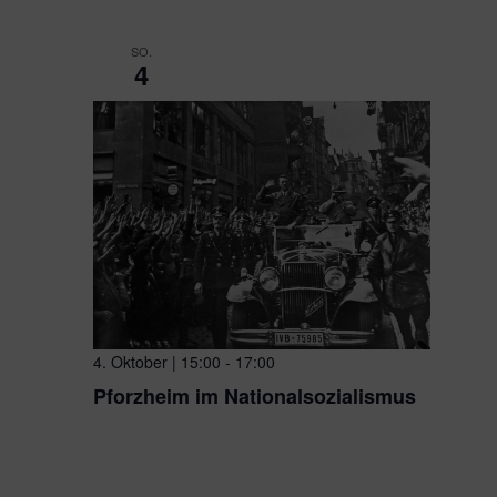
SO.
4
4. Oktober | 15:00
-
17:00
Pforzheim im Nationalsozialismus
Platz der Synagoge
Platz der Synagoge, Pforzheim, B
Pforzheim ist nur scheinbar eine Stadt „ohne Geschicht