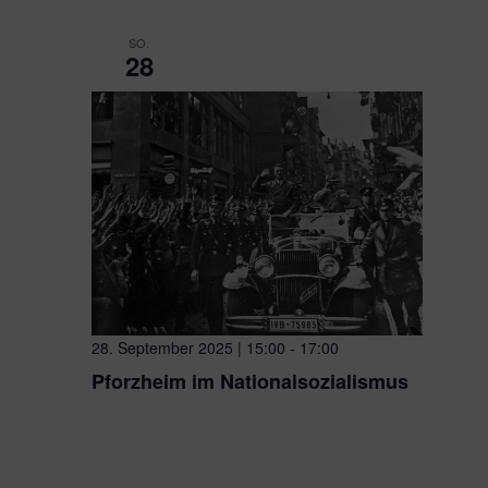
SO.
28
28. September 2025 | 15:00
-
17:00
Pforzheim im Nationalsozialismus
Platz der Synagoge
Platz der Synagoge, Pforzheim, B
Pforzheim ist nur scheinbar eine Stadt „ohne Geschicht
werden Christina Klittich und Kai Adam den Teilnehmer/