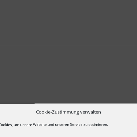
chte unserer Stadt während
forzheims am 23. Februar
Cookie-Zustimmung verwalten
ookies, um unsere Website und unseren Service zu optimieren.