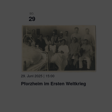
SO.
29
29. Juni 2025 | 15:00
Pforzheim im Ersten Weltkrieg
ehem. Schmuckfabrik Kollmar & Jourdan
Bleichstraße
Württemberg, Germany
Die Stadt Pforzheim und ihre Bewohner waren schon früh