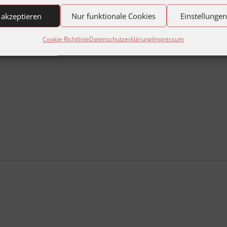
 akzeptieren
Nur funktionale Cookies
Einstellunge
Cookie-Richtlinie
Datenschutzerklärung
Impressum
aden-Württemberg, Germany
e“. Auf einem Rundgang
innen an verschiedenen
chte unserer Stadt während
forzheims am 23. Februar