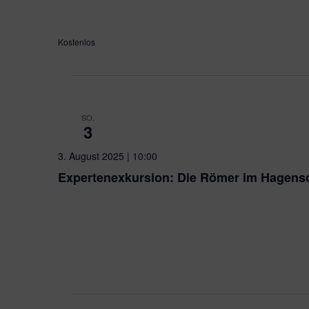
seinen Auswirkungen betroffen. Der Ausbruch des Krieges
Pforzheimer in Begeisterung.
Kostenlos
SO.
3
3. August 2025 | 10:00
Expertenexkursion: Die Römer im Hagens
Seehaus
Tiefenbronner Str. 201, Pforzheim
Der Schwerpunkt der römischen Besiedlung in Pforzheim 
Übergang über die Enz, sondern in den mindestens fünf 
Hagenschießwald, die nur in einem Fall für die Öffentlichk