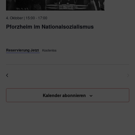
4. Oktober | 15:00
-
17:00
Pforzheim im Nationalsozialismus
Platz der Synagoge
Platz der Synagoge, Pforzheim, Baden-
Württemberg, Germany
Reservierung Jetzt
Kostenlos
Heute
Nächste
Veranstaltungen
Vorherige
Veransta
Kalender abonnieren