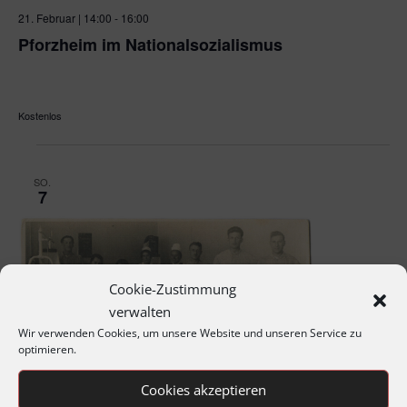
21. Februar | 14:00
-
16:00
Pforzheim im Nationalsozialismus
Platz der Synagoge
Platz der Synagoge, Pforzheim, Baden-
Württemberg, Germany
Kostenlos
SO.
7
Cookie-Zustimmung
verwalten
Wir verwenden Cookies, um unsere Website und unseren Service zu
optimieren.
Cookies akzeptieren