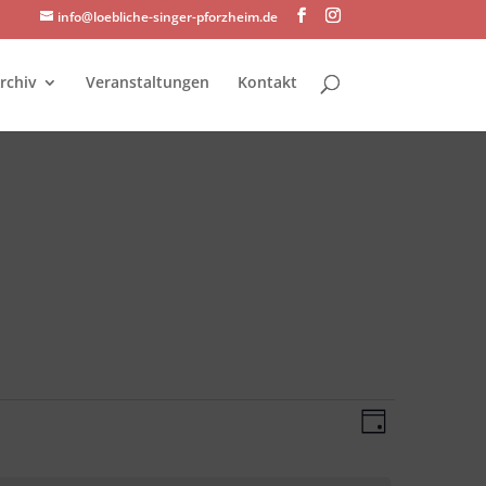
info@loebliche-singer-pforzheim.de
rchiv
Veranstaltungen
Kontakt
Ansichte
Veransta
Tag
Ansichte
Navigati
Navigati