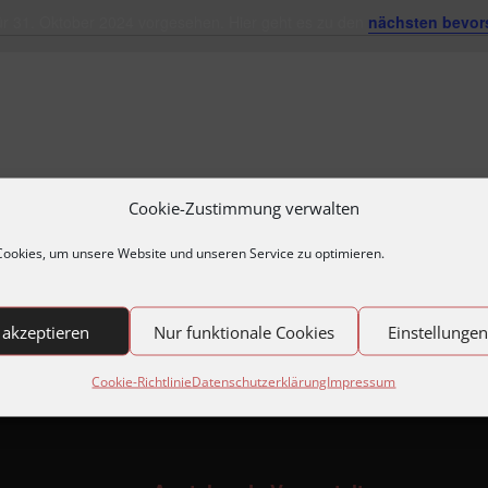
ür 31. Oktober 2024 vorgesehen. Hier geht es zu den
nächsten bevor
Hinweis
Cookie-Zustimmung verwalten
ookies, um unsere Website und unseren Service zu optimieren.
 akzeptieren
Nur funktionale Cookies
Einstellunge
Cookie-Richtlinie
Datenschutzerklärung
Impressum