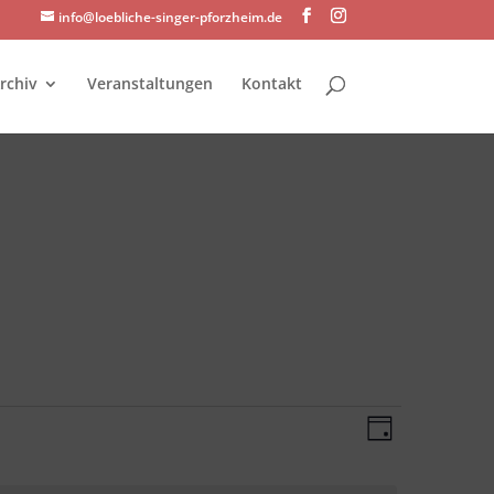
info@loebliche-singer-pforzheim.de
rchiv
Veranstaltungen
Kontakt
Ansichte
Veransta
Tag
Ansichte
Navigati
Navigati