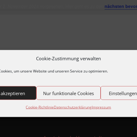
ür 2. November 2024 vorgesehen. Hier geht es zu den
nächsten bevor
Hinweis
Cookie-Zustimmung verwalten
ookies, um unsere Website und unseren Service zu optimieren.
 akzeptieren
Nur funktionale Cookies
Einstellunge
Cookie-Richtlinie
Datenschutzerklärung
Impressum