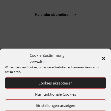
Kalender abonnieren
Cookie-Zustimmung
verwalten
Wir verwenden Cookies, um unsere Website und unseren Service zu
optimieren.
Archiv
Cookies akzeptieren
Jahresprogramme
Jahreshauptversammlungen
Nur funktionale Cookies
Matineen und Soireen
Einstellungen anzeigen
Montagabend im Archiv