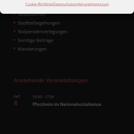
Cookie-Richtlinie
Datenschutzerklärung
Impressum
Reisen
Skiausfahrten
Stadtteilbegehungen
Stolpersteinverlegungen
Sonstige Beiträge
Wanderungen
Anstehende Veranstaltungen
OKT.
15:00
-
17:00
4
Pforzheim im Nationalsozialismus