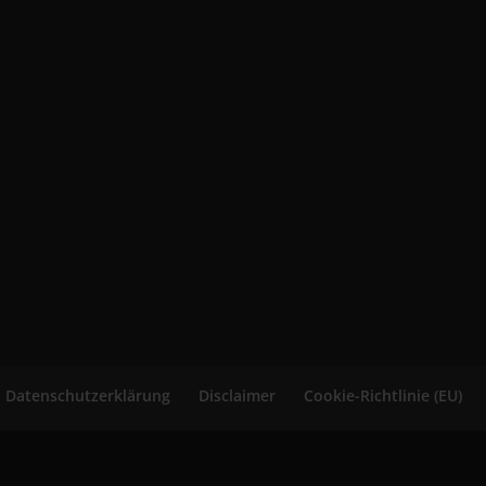
n
w
e
i
s
Datenschutzerklärung
Disclaimer
Cookie-Richtlinie (EU)