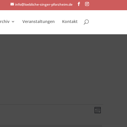
info@loebliche-singer-pforzheim.de
rchiv
Veranstaltungen
Kontakt
Ansichte
Veransta
Monat
Ansichte
Navigati
Navigati