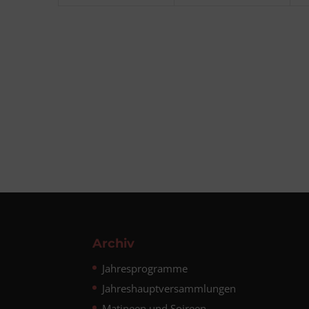
Archiv
Jahresprogramme
Jahreshauptversammlungen
Matineen und Soireen