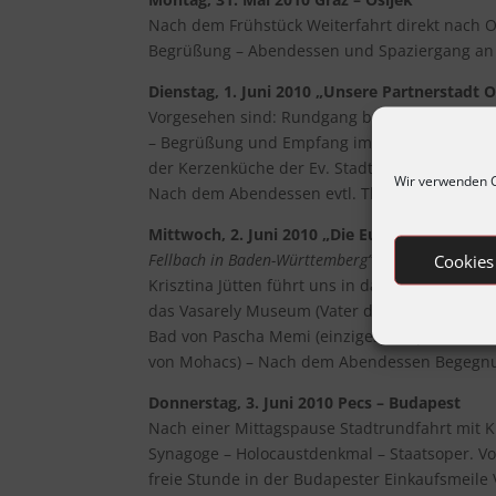
Nach dem Frühstück Weiterfahrt direkt nach O
Begrüßung – Abendessen und Spaziergang an 
Dienstag, 1. Juni 2010 „Unsere Partnerstadt O
Vorgesehen sind: Rundgang bzw. Fahrt mit der
– Begrüßung und Empfang im Rathaus mit Übe
der Kerzenküche der Ev. Stadtkirche Pforzheim
Wir verwenden C
Nach dem Abendessen evtl. Theater- oder Ko
Mittwoch, 2. Juni 2010 „Die Europäische Kult
Fellbach in Baden-Württemberg“
Cookies
Krisztina Jütten führt uns in das Ambiente der
das Vasarely Museum (Vater der Op-Art) – Be
Bad von Pascha Memi (einziges Beispiel aus de
von Mohacs) – Nach dem Abendessen Begegnun
Donnerstag, 3. Juni 2010 Pecs – Budapest
Nach einer Mittagspause Stadtrundfahrt mit K
Synagoge – Holocaustdenkmal – Staatsoper. Vor
freie Stunde in der Budapester Einkaufsmeil