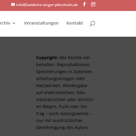
info@loebliche-singer-pforzheim.de
rchiv
Veranstaltungen
Kontakt
Copyright:
Alle Rechte vor­
be­halt­en. Re­pro­duktionen,
Spei­cher­ungen in Daten­ver­
arbeitungs­anlag­en oder
Netz­werken, Wieder­gabe
auf elektro­nisch­en, foto­
mech­anisch­en oder ähnlich­
en Wegen, Funk oder Vor­
trag – auch aus­zugs­weise –
nur mit aus­drück­lich­er
Genehm­ig­ung des Autors.