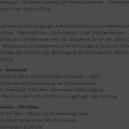
tenbrücke – die Pester Seite mit der Donaupromenade – Rotwein be
ge der Burg. Übernachtung.
n auf dem Budaer Burghügel in die historischen und architektonis
hloss – Matthiaskirche – Fischerbastei. In der Idylle am Morgen
Donau und die Metropole Pest. Das Burgviertel ist von der UNESC
 Mittagspause ist Gelegenheit zu einem Rundgang durch die baro
ertreter des Komitats evtl. Besichtigung des AUDI-Werkes. Abend
chtung.
n – Eisenstadt
alay in seiner Firma Provertha in Kapuvar. – Fahrt
sichtigung und Erinnerung an das Paneuropäische
 nach Eisenstadt. Nach dem Abendessen Stadtrundgang
 Haydnsaal von Schloss Esterházy (angefragt). Übernachtung
senheim – Pforzheim
en bei Wien – Besuch der Klosteranlage Melk.
 zu einem gemütlichen Abschlussessen.
kunft gegen 23.30 Uhr.