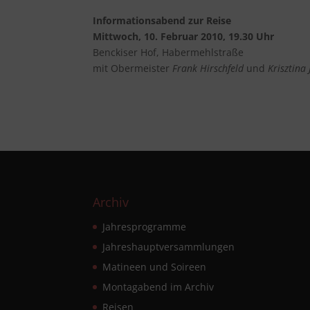
Informationsabend zur Reise
Mittwoch, 10. Februar 2010, 19.30 Uhr
Benckiser Hof, Habermehlstraße
mit Obermeister
Frank Hirschfeld
und
Krisztina 
Archiv
Jahresprogramme
Jahreshauptversammlungen
Matineen und Soireen
Montagabend im Archiv
Reisen