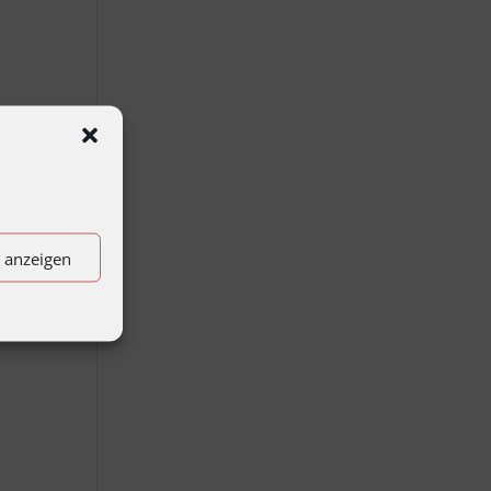
eute
–
wie
n anzeigen