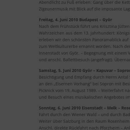
Abendlicht zu Fuß erleben: Gang über die Ket
Zigeunermusik mit Blick auf die imposante La
Freitag, 4. Juni 2010 Budapest – Györ
Nach dem Frühstück führt uns Krisztina Jütte
Wahrzeichen aus dem 13. Jahrhundert: Königssc
erleben wir den schönsten Panoramablick auf 
zum Weltkulturerbe ernannt worden. Nach der
Innenstadt von Györ. – Begegnung mit einem V
und anschl. Ballettbesuch (angefragt). Überna
Samstag, 5. Juni 2010 Györ – Kapuvar – Sopro
Besichtigung und Empfang durch Herrn Antal Sz
an den „Eisernen Vorhang“ bei Sopron mit Be
Picknick vom 19. August 1989. – Weiterfahrt
und Besuch eines musikalischen Angebotes im
Sonntag, 6. Juni 2010 Eisenstadt – Melk – Ro
Fahrt durch den Wiener Wald – und durch Bad
Weiter über Salzburg in den Raum Rosenheim
Anschl. direkte Rückfahrt nach Pforzheim – An