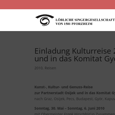
Einladung Kulturreise 
und in das Komitat Gy
2010
,
Reisen
Kunst-, Kultur- und Genuss-Reise
zur Partnerstadt Osijek und in das Komitat 
nach Graz, Osijek, Pecs, Budapest, Györ, Kapu
Sonntag, 30. Mai – Sonntag, 6. Juni 2010
mit Obermeister
Frank Hirschfeld
in Zusammena