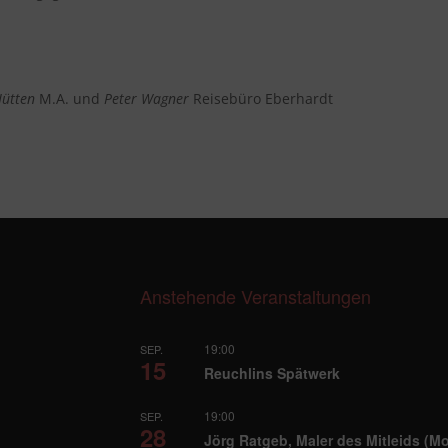
Jütten
M.A. und
Peter Wagner
Reisebüro Eberhardt
Anstehende Veranstaltungen
19:00
SEP.
15
Reuchlins Spätwerk
19:00
SEP.
28
Jörg Ratgeb, Maler des Mitleids (M