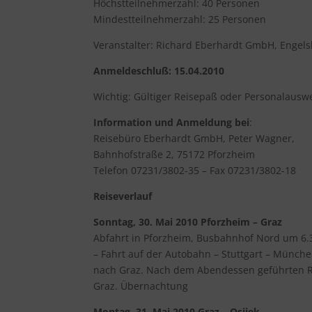
Höchstteilnehmerzahl: 40 Personen
Mindestteilnehmerzahl: 25 Personen
Veranstalter: Richard Eberhardt GmbH, Engel
Anmeldeschluß: 15.04.2010
Wichtig: Gültiger Reisepaß oder Personalauswe
Information und Anmeldung bei
:
Reisebüro Eberhardt GmbH, Peter Wagner,
Bahnhofstraße 2, 75172 Pforzheim
Telefon 07231/3802-35 – Fax 07231/3802-18
Reiseverlauf
Sonntag, 30. Mai 2010 Pforzheim – Graz
Abfahrt in Pforzheim, Busbahnhof Nord um 6.
– Fahrt auf der Autobahn – Stuttgart – Münch
nach Graz. Nach dem Abendessen geführten Ru
Graz. Übernachtung
Montag, 31. Mai 2010 Graz – Osijek