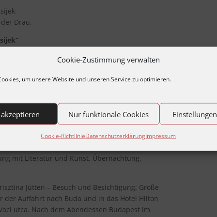
sijek.
der Drau.
sijek“
 „alten“ Straßenbahn – Auswirkungen der Kriegs- geschichte bis h
Cookie-Zustimmung verwalten
rgabe der Friedenskerze aus
. Besuch der Universität Osijek – Austausch von Grußbotschaften. 
ookies, um unsere Website und unseren Service zu optimieren.
nzertbesuch. Übernachtung.
urhauptstadt Pecs
–
Partnerstadt zu Osijek und Meißen in Sachsen so
 akzeptieren
Nur funktionale Cookies
Einstellunge
 diesjährigen Kulturhauptstadt: Besuch der Basilika –
such des Zsolnay Keramik Museum – das türkische
Cookie-Richtlinie
Datenschutzerklärung
Impressum
r 150jährigen Türkenzeit, Erinnerung an die Schlacht
g mit Literatur und Kunst. Übernachtung.
risztina Jütten – Besuch und Besichtigung: Große
 der Auffahrt nach Buda und in das Hotel Hilton
e Vaci utca. Nach dem Abendessen Budapest im