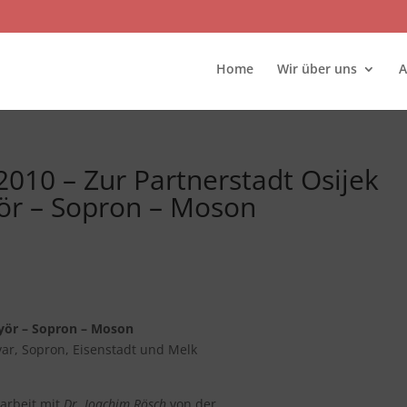
Home
Wir über uns
A
2010 – Zur Partnerstadt Osijek
ör – Sopron – Moson
Györ – Sopron – Moson
var, Sopron, Eisenstadt und Melk
rbeit mit
Dr. Joachim Rösch
von der