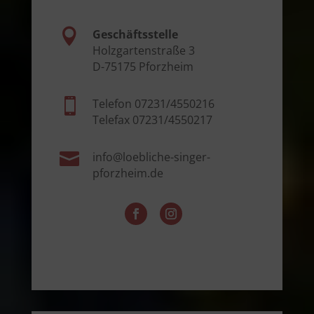

Geschäftsstelle
Holzgartenstraße 3
D-75175 Pforzheim

Telefon 07231/4550216
Telefax 07231/4550217

info@loebliche-singer-
pforzheim.de