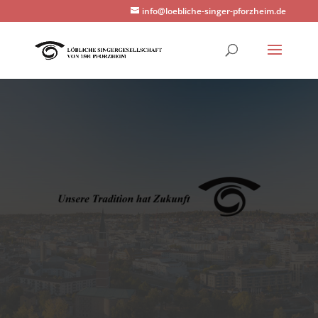
info@loebliche-singer-pforzheim.de