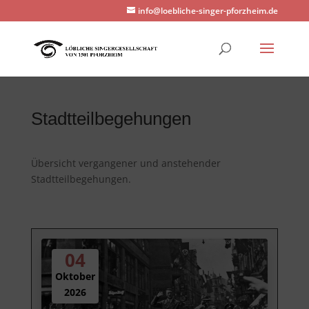
info@loebliche-singer-pforzheim.de
Stadtteilbegehungen
Übersicht vergangener und anstehender
Stadtteilbegehungen.
04
Oktober
2026