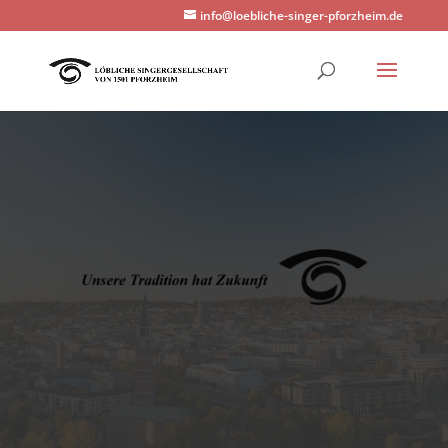
info@loebliche-singer-pforzheim.de