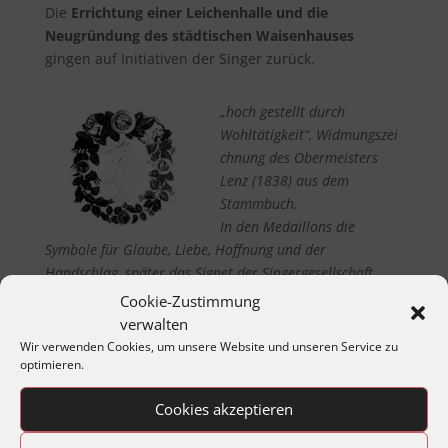
Die
Errichtung einer Leichenhalle und die
Neugründung des städtischen Waisenhauses
gingen auf Initiativen der Singer zurück.
„hoch gestellt durch
Wohltätigkeit“, Widmungszei
chnung des Obermeisters
Lenz (1838) aus dem
Stammbuch.
In den Medaillons die
Symbole für Glaube, Liebe, Hoffnung und der
Handschlag, später das Signet der Singergesellschaft.
Cookie-Zustimmung
verwalten
Wir verwenden Cookies, um unsere Website und unseren Service zu
optimieren.
Wachsen der Gesellschaft
Cookies akzeptieren