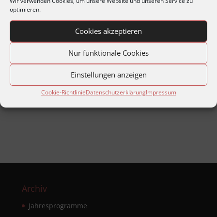
Wir verwenden Cookies, um unsere Website und unseren Service zu
optimieren.
Cookies akzeptieren
Nur funktionale Cookies
Einstellungen anzeigen
Von der Pest zu den Seuchen unserer Zeit
Cookie-Richtlinie
Datenschutzerklärung
Impressum
Dr. Roswitha Kull
Leiterin Gesundheitsamt Pforzheim
Archiv
Jahresprogramme