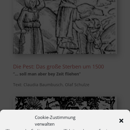
Die Pest: Das große Sterben um 1500
“… soll man aber bey Zeit fliehen”
Text: Claudia Baumbusch, Olaf Schulze
Cookie-Zustimmung
verwalten