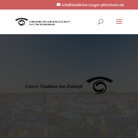
info@loebliche-singer-pforzheim.de