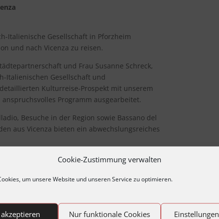
cenza
ch-Italienische Gesellschaft in Pforzheim
gion und nach Vicenza zu reisen.
 Städtepartnerschaft und Frau Susanne Schreck,
h-Italienischen Gesellschaft und
etaillierten Kulturreise-Prospekt mit unserem
n anspruchsvolles Programm ausgearbeitet.
lladio, Besuche in der Region sowie Bassano del
en aus Vicenza bieten ein abwechslungsreiches
Cookie-Zustimmung verwalten
zt.
ookies, um unsere Website und unseren Service zu optimieren.
nmeldeformular erhalten Sie von
lefon 07231-380 236, Fax 07231-380 218
 akzeptieren
Nur funktionale Cookies
Einstellunge