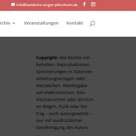
info@loebliche-singer-pforzheim.de
rchiv
Veranstaltungen
Kontakt
Copyright:
Alle Rechte vor­
be­halt­en. Re­pro­duktionen,
Spei­cher­ungen in Daten­ver­
arbeitungs­anlag­en oder
Netz­werken, Wieder­gabe
auf elektro­nisch­en, foto­
mech­anisch­en oder ähnlich­
en Wegen, Funk oder Vor­
trag – auch aus­zugs­weise –
nur mit aus­drück­lich­er
Genehm­ig­ung des Autors.