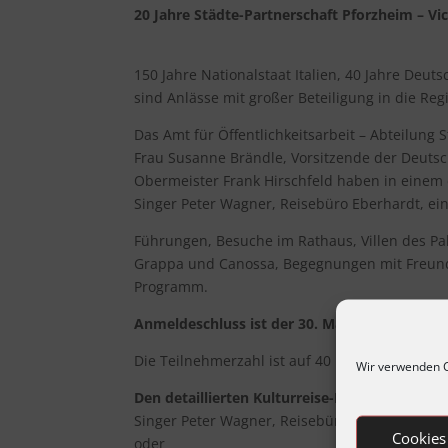
20 Jahre Städte-Partnerschaft Pforzheim – Vi
150 Jahre Nationalstaat Italien, 40 Jahre Deuts
sind Anlässe mit großer Beteiligung in die Re
Das Amt für Öffentlichkeitsarbeit – Abteilung
Frau Susanne Brändle, Vorsitzende der Deutsc
Obermeister Frank Hirschfeld haben in einem d
Singer Peter Wagner, Reisebüro Eberhardt, ei
Führungen, Besuche im Rathaus, Villen des Pa
Grappa und Canossa, Begegnungen mit Freund
Programm.
Anmeldeschluss ist der 30. März 2011
Die Teilnehmerzahl ist auf 40 Personen begren
Wir verwenden C
Den detaillierten Kulturreise-Prospekt mit A
Singer Peter Wagner, Reisebüro Eberhardt. Te
Cookies
oder