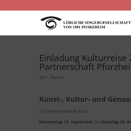
Einladung Kulturreise 
Partnerschaft Pforzhe
2011
,
Reisen
Kunst-, Kultur- und Genus
Zur Partnerstadt Vicenza
Donnerstag 15. September
bis
Dienstag 20. 