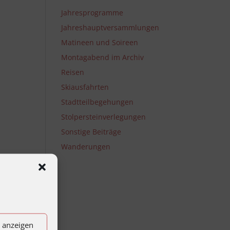
Jahresprogramme
Jahreshauptversammlungen
Matineen und Soireen
Montagabend im Archiv
Reisen
Skiausfahrten
Stadtteilbegehungen
Stolpersteinverlegungen
Sonstige Beiträge
Wanderungen
n anzeigen