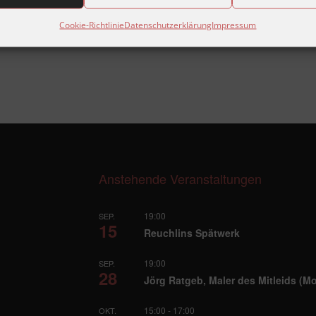
3 179, Fax 07231-561 707
Cookie-Richtlinie
Datenschutzerklärung
Impressum
Anstehende Veranstaltungen
19:00
SEP.
15
Reuchlins Spätwerk
19:00
SEP.
28
Jörg Ratgeb, Maler des Mitleids (M
15:00
-
17:00
OKT.