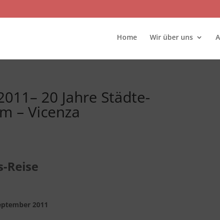
Home
Wir über uns
A
2011– 20 Jahre Städte-
im – Vicenza
s-Reise
September 2011