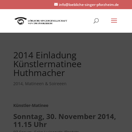
info@loebliche-singer-pforzheim.de
2014 Einladung
Künstlermatinee
Huthmacher
2014
,
Matineen & Soireeen
Künstler-Matinee
Sonntag, 30. November 2014,
11.15 Uhr