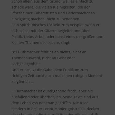
Schon allein aus dem Grund, weil es einfach zu
schade wäre, die vielen Kleinigkeiten, die den
Pforzheimer Kabarettisten und Liedermacher so
einzigartig machen, nicht zu benennen.
Sein spitzbübisches Lächeln zum Beispiel, wenn er
sich selbst mit der Gitarre begleitet und über
Politik, Liebe, Arbeit oder sonst eines der großen und
kleinen Themen des Lebens singt.
Bei Huthmacher fehlt es an nichts, nicht an
Themenauswahl, nicht an Geist oder
Lachgelegenheit.
Und er besitzt die Gabe, dem Publikum zum
richtigen Zeitpunkt auch mal einen ruhigen Moment
zu gönnen …
… Huthmacher ist durchgehend frech, aber nie
ausfallend oder überheblich. Seine Texte sind aus
dem Leben von nebenan gegriffen. Nie trivial,
sondern in bester Loriot-Manier geistreich, decken
sie schelmisch die Absurditäten des Alltags auf. Er