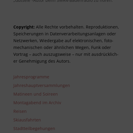
„Gutsele“-Autor beim SWR4-Badenradio zu hören.
Copyright:
Alle Rechte vor­be­halt­en. Re­pro­duktionen,
Spei­cher­ungen in Daten­ver­arbeitungs­anlag­en oder
Netz­werken, Wieder­gabe auf elektro­nisch­en, foto­
mech­anisch­en oder ähnlich­en Wegen, Funk oder
Vor­trag – auch aus­zugs­weise – nur mit aus­drück­lich­
er Genehm­ig­ung des Autors.
Jahresprogramme
Jahreshauptversammlungen
Matineen und Soireen
Montagabend im Archiv
Reisen
Skiausfahrten
Stadtteilbegehungen