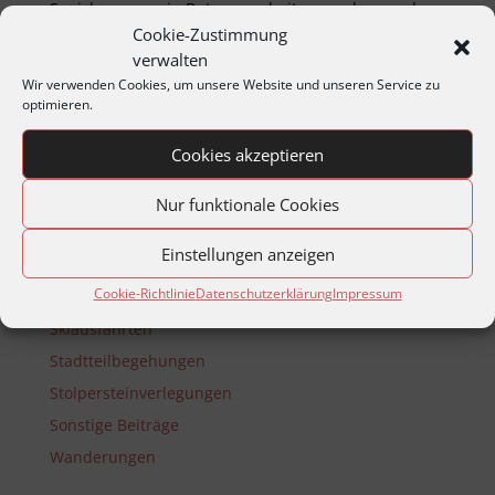
Spei­cher­ungen in Daten­ver­arbeitungs­anlag­en oder
Netz­werken, Wieder­gabe auf elektro­nisch­en, foto­
Cookie-Zustimmung
mech­anisch­en oder ähnlich­en Wegen, Funk oder
verwalten
Vor­trag – auch aus­zugs­weise – nur mit aus­drück­lich­
Wir verwenden Cookies, um unsere Website und unseren Service zu
optimieren.
er Genehm­ig­ung des Autors.
Cookies akzeptieren
Jahresprogramme
Jahreshauptversammlungen
Nur funktionale Cookies
Matineen und Soireen
Einstellungen anzeigen
Montagabend im Archiv
Cookie-Richtlinie
Datenschutzerklärung
Impressum
Reisen
Skiausfahrten
Stadtteilbegehungen
Stolpersteinverlegungen
Sonstige Beiträge
Wanderungen