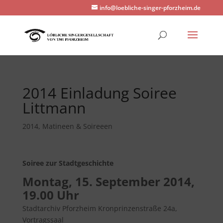
info@loebliche-singer-pforzheim.de
2014 Einladung Soiree
Littmann
2014
,
Matineen & Soireeen
Soiree zur Stadtgeschichte
Montag, 15. September 2014,
19.00 Uhr
Stadtarchiv Pforzheim Kronprinzenstraße 24a,
Vortragssaal