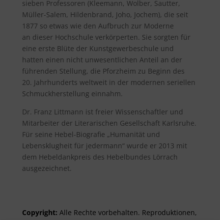
sieben Professoren (Kleemann, Wolber, Sautter,
Müller-Salem, Hildenbrand, Joho, Jochem), die seit
1877 so etwas wie den Aufbruch zur Moderne
an dieser Hochschule verkörperten. Sie sorgten für
eine erste Blüte der Kunstgewerbeschule und
hatten einen nicht unwesentlichen Anteil an der
führenden Stellung, die Pforzheim zu Beginn des
20. Jahrhunderts weltweit in der modernen seriellen
Schmuckherstellung einnahm.
Dr. Franz Littmann ist freier Wissenschaftler und
Mitarbeiter der Literarischen Gesellschaft Karlsruhe.
Für seine Hebel-Biografie „Humanität und
Lebensklugheit für jedermann“ wurde er 2013 mit
dem Hebeldankpreis des Hebelbundes Lörrach
ausgezeichnet.
Copyright:
Alle Rechte vor­be­halt­en. Re­pro­duktionen,