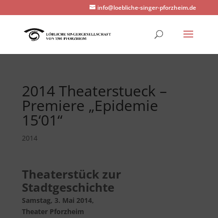
info@loebliche-singer-pforzheim.de
2014 Theaterstueck –
Premiere „Epidemie
15‘01“
2014
Theaterstück zur
Stadtgeschichte
Samstag, 3. Mai 2014,
Theater Pforzheim