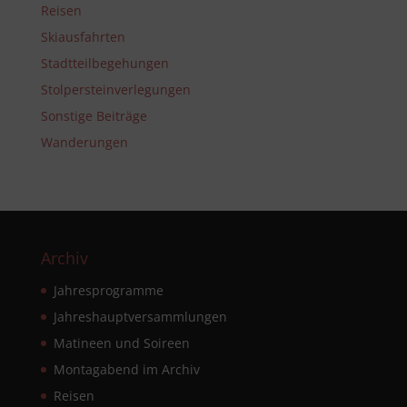
Reisen
Skiausfahrten
Stadtteilbegehungen
Stolpersteinverlegungen
Sonstige Beiträge
Wanderungen
Archiv
Jahresprogramme
Jahreshauptversammlungen
Matineen und Soireen
Montagabend im Archiv
Reisen