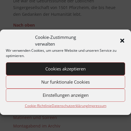
Die war die Geburtsstunde der Löblichen
Singergesellschaft von 1501 Pforzheim, die bis heue
den Gedanken der Humanität lebt.
Nach oben
Cookie-Zustimmung
verwalten
Wir verwenden Cookies, um unsere Website und unseren Service zu
Copyright:
Alle Rechte vor­be­halt­en. Re­pro­duktionen,
optimieren.
Spei­cher­ungen in Daten­ver­arbeitungs­anlag­en oder
Netz­werken, Wieder­gabe auf elektro­nisch­en, foto­
Cookies akzeptieren
mech­anisch­en oder ähnlich­en Wegen, Funk oder
Vor­trag – auch aus­zugs­weise – nur mit aus­drück­lich­
Nur funktionale Cookies
er Genehm­ig­ung des Autors.
Einstellungen anzeigen
Jahresprogramme
Cookie-Richtlinie
Datenschutzerklärung
Impressum
Jahreshauptversammlungen
Matineen und Soireen
Montagabend im Archiv