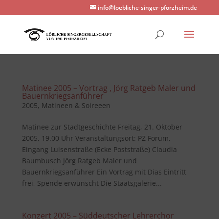
info@loebliche-singer-pforzheim.de
Matinee 2005 – Vortrag , Jörg Ratgeb Maler und
Bauernkriegsanführer
2005
,
Matineen & Soireeen
Matinee zur Stadtgeschichte Freitag, 21. Oktober
2005, 19.00 Uhr Veranstaltungsort: PZ Forum,
Eingang Luisenstraße (Ecke Poststraße) Claudia
Baumbusch Jörg Ratgeb Maler und
Bauernkriegsanführer Ein Vortrag mit Dias Eintritt
frei, Spende erwünscht Die Staatsgalerie...
Konzert 2005 – Süddeutscher Lehrerchor