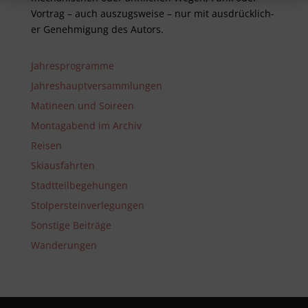
Vor­trag – auch aus­zugs­weise – nur mit aus­drück­lich­
er Genehm­ig­ung des Autors.
Jahresprogramme
Jahreshauptversammlungen
Matineen und Soireen
Montagabend im Archiv
Reisen
Skiausfahrten
Stadtteilbegehungen
Stolpersteinverlegungen
Sonstige Beiträge
Wanderungen