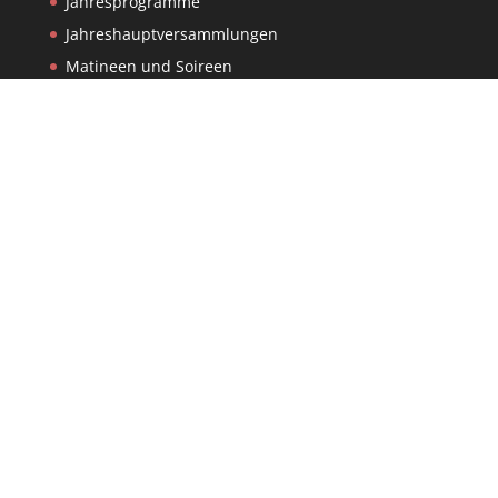
Jahresprogramme
Jahreshauptversammlungen
Matineen und Soireen
Montagabend im Archiv
Reisen
Skiausfahrten
Stadtteilbegehungen
Stolpersteinverlegungen
Sonstige Beiträge
Wanderungen
Anstehende Veranstaltungen
19:00
SEP.
15
Reuchlins Spätwerk