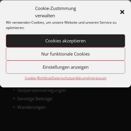
Cookie-Zustimmung
verwalten
Archiv
Wir verwenden Cookies, um unsere Website und unseren Service zu
optimieren.
Jahresprogramme
Jahreshauptversammlungen
Cookies akzeptieren
Matineen und Soireen
Nur funktionale Cookies
Montagabend im Archiv
Reisen
Einstellungen anzeigen
Skiausfahrten
Cookie-Richtlinie
Datenschutzerklärung
Impressum
Stadtteilbegehungen
Stolpersteinverlegungen
Sonstige Beiträge
Wanderungen