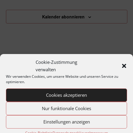
Veranstaltungen
Veransta
Kalender abonnieren
Cookie-Zustimmung
verwalten
Wir verwenden Cookies, um unsere Website und unseren Service zu
optimieren.
Archiv
Cookies akzeptieren
Jahresprogramme
Nur funktionale Cookies
Jahreshauptversammlungen
Matineen und Soireen
Einstellungen anzeigen
Montagabend im Archiv
Cookie-Richtlinie
Datenschutzerklärung
Impressum