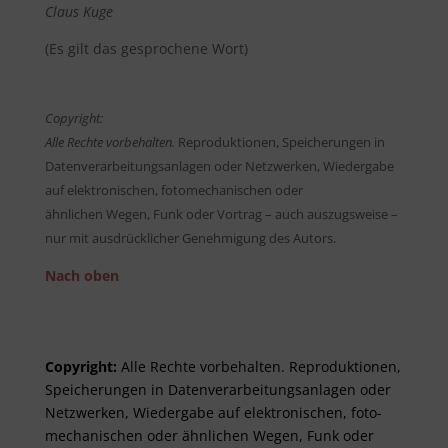
Claus Kuge
(Es gilt das gesprochene Wort)
Copyright:
Alle Rechte vorbehalten.
Reproduktionen, Speicherungen in
Datenverarbeitungsanlagen oder Netzwerken, Wiedergabe
auf elektronischen, fotomechanischen oder
ähnlichen Wegen, Funk oder Vortrag – auch auszugsweise –
nur mit ausdrücklicher Genehmigung des Autors.
Nach oben
Copyright:
Alle Rechte vor­be­halt­en. Re­pro­duktionen,
Spei­cher­ungen in Daten­ver­arbeitungs­anlag­en oder
Netz­werken, Wieder­gabe auf elektro­nisch­en, foto­
mech­anisch­en oder ähnlich­en Wegen, Funk oder