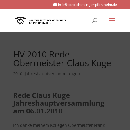
info@loebliche-singer-pforzheim.de
HV 2010 Rede
Obermeister Claus Kuge
2010
,
Jahreshauptversammlungen
Rede Claus Kuge
Jahreshauptversammlung
am 06.01.2010
Ich danke meinem Kollegen Obermeister Frank