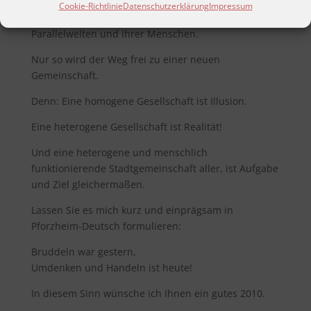
Cookie-Richtlinie
Datenschutzerklärung
Impressum
Wir brauchen eine positive Vernetzung der
Parallelwelten und ihrer Menschen.
Nur so wird der Weg frei zu einer neuen
Gemeinschaft.
Denn: Eine homogene Gesellschaft ist Illusion.
Eine heterogene Gesellschaft ist Realität!
Und eine heterogene und menschlich
funktionierende Stadtgemeinschaft aller, ist Aufgabe
und Ziel gleichermaßen.
Lassen Sie es mich kurz und einprägsam in
Pforzheim-Deutsch formulieren:
Bruddeln war gestern,
Umdenken und Handeln ist heute!
In diesem Sinn wünsche ich Ihnen ein gutes 2010.