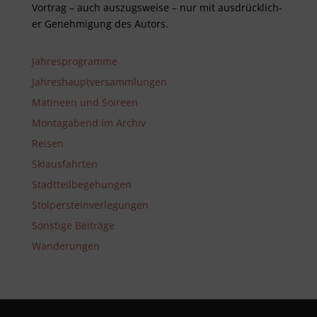
Vor­trag – auch aus­zugs­weise – nur mit aus­drück­lich­
er Genehm­ig­ung des Autors.
Jahresprogramme
Jahreshauptversammlungen
Matineen und Soireen
Montagabend im Archiv
Reisen
Skiausfahrten
Stadtteilbegehungen
Stolpersteinverlegungen
Sonstige Beiträge
Wanderungen