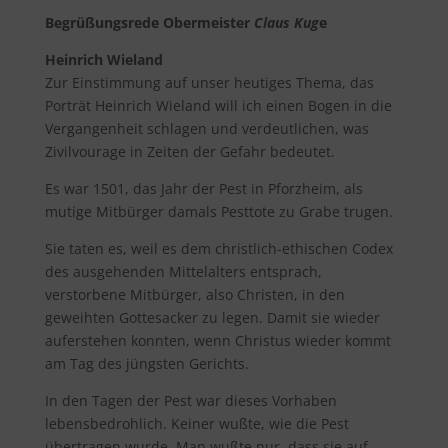
Begrüßungsrede Obermeister
Claus Kug
e
Heinrich Wieland
Zur Einstimmung auf unser heutiges Thema, das
Porträt Heinrich Wieland will ich einen Bogen in die
Vergangenheit schlagen und verdeutlichen, was
Zivilvourage in Zeiten der Gefahr bedeutet.
Es war 1501, das Jahr der Pest in Pforzheim, als
mutige Mitbürger damals Pesttote zu Grabe trugen.
Sie taten es, weil es dem christlich-ethischen Codex
des ausgehenden Mittelalters entsprach,
verstorbene Mitbürger, also Christen, in den
geweihten Gottesacker zu legen. Damit sie wieder
auferstehen konnten, wenn Christus wieder kommt
am Tag des jüngsten Gerichts.
In den Tagen der Pest war dieses Vorhaben
lebensbedrohlich. Keiner wußte, wie die Pest
übertragen wurde. Man wußte nur, dass sie auf