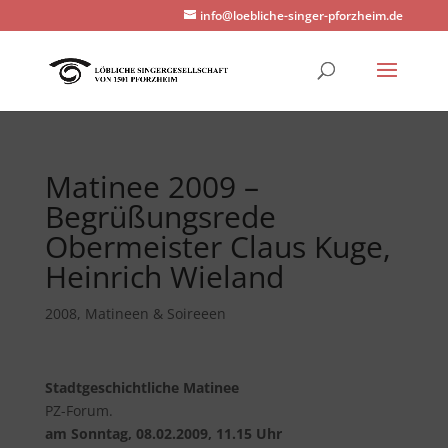
info@loebliche-singer-pforzheim.de
Matinee 2009 –
Begrüßungsrede
Obermeister Claus Kuge,
Heinrich Wieland
2008
,
Matineen & Soireeen
Stadtgeschichtliche Matinee
PZ-Forum.
am Sonntag, 08.02.2009, 11.15 Uhr