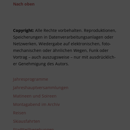
Nach oben
Copyright:
Alle Rechte vor­be­halt­en. Re­pro­duktionen,
Spei­cher­ungen in Daten­ver­arbeitungs­anlag­en oder
Netz­werken, Wieder­gabe auf elektro­nisch­en, foto­
mech­anisch­en oder ähnlich­en Wegen, Funk oder
Vor­trag – auch aus­zugs­weise – nur mit aus­drück­lich­
er Genehm­ig­ung des Autors.
Jahresprogramme
Jahreshauptversammlungen
Matineen und Soireen
Montagabend im Archiv
Reisen
Skiausfahrten
Stadtteilbegehungen