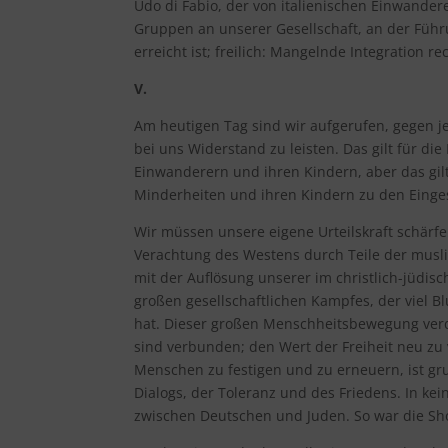
Udo di Fabio, der von italienischen Einwander
Gruppen an unserer Gesellschaft, an der Führ
erreicht ist; freilich: Mangelnde Integration re
V.
Am heutigen Tag sind wir aufgerufen, gegen 
bei uns Widerstand zu leisten. Das gilt für di
Einwanderern und ihren Kindern, aber das gilt
Minderheiten und ihren Kindern zu den Einge
Wir müssen unsere eigene Urteilskraft schärf
Verachtung des Westens durch Teile der mus
mit der Auflösung unserer im christlich-jüdi
großen gesellschaftlichen Kampfes, der viel B
hat. Dieser großen Menschheitsbewegung verd
sind verbunden; den Wert der Freiheit neu zu
Menschen zu festigen und zu erneuern, ist gr
Dialogs, der Toleranz und des Friedens. In k
zwischen Deutschen und Juden. So war die Sh