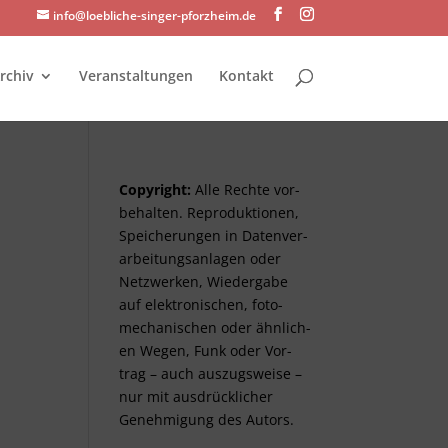
info@loebliche-singer-pforzheim.de
rchiv
Veranstaltungen
Kontakt
Copyright:
Alle Rechte vor­
be­halt­en. Re­pro­duktionen,
Spei­cher­ungen in Daten­ver­
arbeitungs­anlag­en oder
Netz­werken, Wieder­gabe
auf elektro­nisch­en, foto­
mech­anisch­en oder ähnlich­
en Wegen, Funk oder Vor­
trag – auch aus­zugs­weise –
nur mit aus­drück­lich­er
Genehm­ig­ung des Autors.