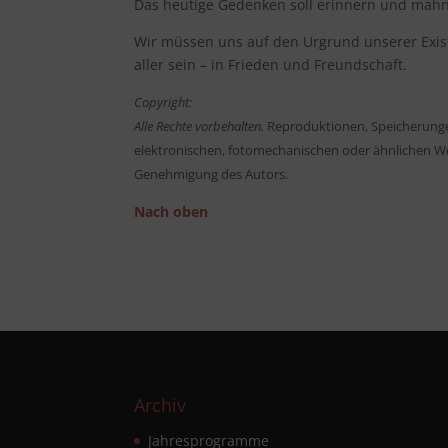
Das heutige Gedenken soll erinnern und mahn
Wir müssen uns auf den Urgrund unserer Exist
aller sein – in Frieden und Freundschaft.
Copyright:
Alle Rechte vorbehalten.
Reproduktionen, Speicherunge
elektronischen, fotomechanischen oder ähnlichen We
Genehmigung des Autors.
Nach oben
Archiv
Jahresprogramme