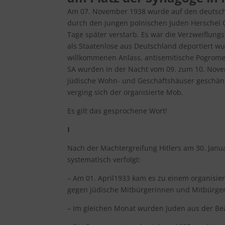
Am 07. November 1938 wurde auf den deutsche
durch den jungen polnischen Juden Herschel G
Tage später verstarb. Es war die Verzweiflungs
als Staatenlose aus Deutschland deportiert w
willkommenen Anlass, antisemitische Pogrome 
SA wurden in der Nacht vom 09. zum 10. Nove
jüdische Wohn- und Geschäftshäuser geschänd
verging sich der organisierte Mob.
Es gilt das gesprochene Wort!
I
Nach der Machtergreifung Hitlers am 30. Jan
systematisch verfolgt:
– Am 01. April1933 kam es zu einem organisier
gegen jüdische Mitbürgerinnen und Mitbürger
– Im gleichen Monat wurden Juden aus der Be