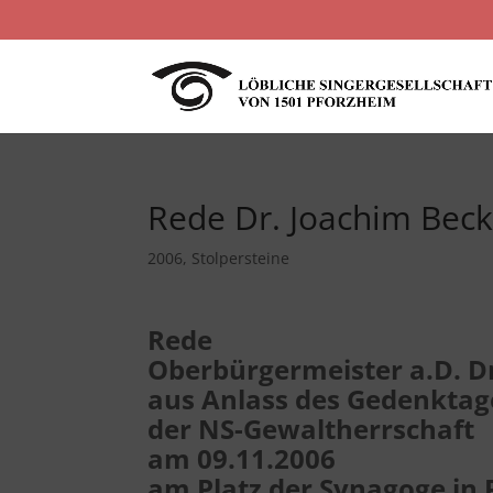
Rede Dr. Joachim Beck
2006
,
Stolpersteine
Rede
Oberbürgermeister a.D. D
aus Anlass des Gedenktag
der NS-Gewaltherrschaft
am 09.11.2006
am Platz der Synagoge in