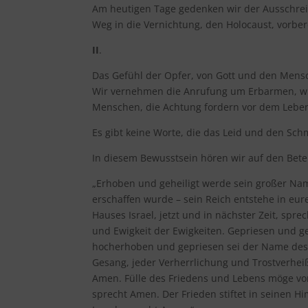
Am heutigen Tage gedenken wir der Ausschrei
Weg in die Vernichtung, den Holocaust, vorber
II
.
Das Gefühl der Opfer, von Gott und den Mensc
Wir vernehmen die Anrufung um Erbarmen, wi
Menschen, die Achtung fordern vor dem Leben, 
Es gibt keine Worte, die das Leid und den Sch
In diesem Bewusstsein hören wir auf den Bete
„Erhoben und geheiligt werde sein großer Nam
erschaffen wurde – sein Reich entstehe in e
Hauses Israel, jetzt und in nächster Zeit, spr
und Ewigkeit der Ewigkeiten. Gepriesen und ge
hocherhoben und gepriesen sei der Name des H
Gesang, jeder Verherrlichung und Trostverhei
Amen. Fülle des Friedens und Lebens möge vo
sprecht Amen. Der Frieden stiftet in seinen H