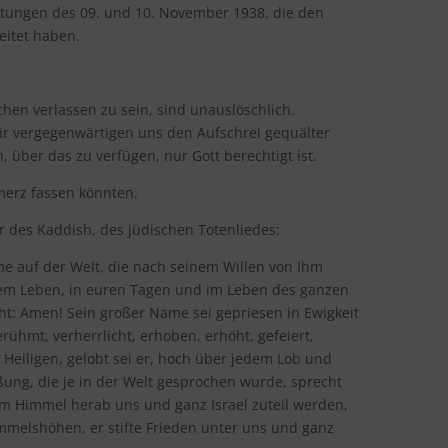
tungen des 09. und 10. November 1938, die den
eitet haben.
hen verlassen zu sein, sind unauslöschlich.
r vergegenwärtigen uns den Aufschrei gequälter
über das zu verfügen, nur Gott berechtigt ist.
merz fassen könnten.
r des Kaddish, des jüdischen Totenliedes:
e auf der Welt, die nach seinem Willen von Ihm
urem Leben, in euren Tagen und im Leben des ganzen
echt: Amen! Sein großer Name sei gepriesen in Ewigkeit
rühmt, verherrlicht, erhoben, erhöht, gefeiert,
eiligen, gelobt sei er, hoch über jedem Lob und
ßung, die je in der Welt gesprochen wurde, sprecht
m Himmel herab uns und ganz Israel zuteil werden,
immelshöhen, er stifte Frieden unter uns und ganz