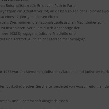
n Botschaftssekretär Ernst vom Rath in Paris
rynszpan ein Attentat verübt, an dessen Folgen der Diplomat zwe
tat eines 17-Jährigen, dessen Eltern
urden. Dies nahmen die nationalsozialistischen Machthaber zum
zu inszenieren. Vor allem durch Angehörige der
mber 1938 Synagogen, jüdische Friedhöfe und
et und zerstört. Auch an der Pforzheimer Synagoge
uar 1933 wurden Menschen jüdischen Glaubens und jüdischer Herk
ten Boykott jüdischer Geschäfte, begleitet von Ausschreitungen de
.
amten- und Richterschaft ausgeschlossen.