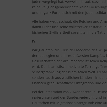
Juden vorgelegt hat, verweist darauf, dass nic
keine Religionsgemeinschaft, keine Forschungs
und in ganz Europa sich mit den Juden solidari
Alle haben weggeschaut, die Reichen und Arme
damit Hitler und seine Vollstrecker gestärkt, i
bisheriger Zivilisiertheit sprengte, in die Tat 
IV
.
Wir glaubten, die Krise der Moderne des 20.
der Ideologien und ihres äußersten Kampfes. 
Gesellschaften der drei monotheistischen Reli
wird. Der islamistisch motivierte Terror gefäh
Selbstgefährdung der islamischen Welt. Es han
sondern auch aus westlichen Ländern, in den
Chancen gesellschaftlicher Integration und de
Bei der Integration von Zuwanderern in Deutsc
regierungen und der Bundesregierung und in d
Deutschen mit Migrationshintergrund; eine A