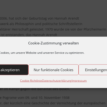
2006, hat sich der Geburtstag von Hannah Arendt
werk als Philosophin und politische Schriftstellerin
litärer Herrschaft geleistet. 1970 wurde sie von der Pforzheimerin
to ist entstanden, das Hannah Arendt
is und auch in ihrer Verlorenheit.
Cookie-Zustimmung verwalten
eitet hat, lautete: „Ich will verstehen!“
ookies, um unsere Website und unseren Service zu optimieren.
 für die moralische Katastrophe während des Nationalsozialismus 
fentlichen Raum oder der
rn die freiwillige Gleichschaltung derer, die sonst
 akzeptieren
Nur funktionale Cookies
Einstellunge
Cookie-Richtlinie
Datenschutzerklärung
Impressum
 zum Handeln vor dem Gewissen als zentraler Instanz in extremen
er im Kampf gegen die Banalität des Bösen.
ie Pogrome vom 09. und 10. November 1938
er, der kürzlich eine Geschichte der Vernichtung der europäischen