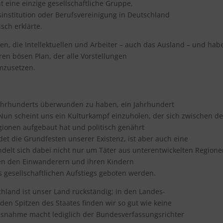
ht eine einzige gesellschaftliche Gruppe,
institution oder Berufsvereinigung in Deutschland
sch erklärte.
n, die Intellektuellen und Arbeiter – auch das Ausland – und hab
hren bösen Plan, der alle Vorstellungen
umzusetzen.
 Jahrhunderts überwunden zu haben, ein Jahrhundert
Nun scheint uns ein Kulturkampf einzuholen, der sich zwischen d
gionen aufgebaut hat und politisch genährt
rdet die Grundfesten unserer Existenz, ist aber auch eine
delt sich dabei nicht nur um Täter aus unterentwickelten Regione
en den Einwanderern und ihren Kindern
s gesellschaftlichen Aufstiegs geboten werden.
hland ist unser Land rückständig; in den Landes-
en Spitzen des Staates finden wir so gut wie keine
usnahme macht lediglich der Bundesverfassungsrichter