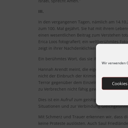
Israel, sprecht Amen.“
III.
In den vergangenen Tagen, nämlich am 14.10.
zum 100. Mal gejährt. Sie hat mit ihrem Lebens
einen wesentlichen Beitrag zum Verstehen tota
Erica Loos fotografiert; ein weltberühmtes Fo
zeigt in ihrer Nachdenklichkeit, in ihrer Skeps
Ein berühmtes Wort, das sie ihr Leben lang begl
Wir verwenden C
Hannah Arendt meint, die eigentliche Ursache
nicht der Einbruch der Kriminalität in den öf
Terror gegenüber dem Einzelnen gewesen, sonde
Cookies
zu Verbrechen nicht fähig gewesen seien.
Dies ist ein Aufruf zum geistigen Widerstand,
Situationen und zur Verbindung Gleichgesinnt
Mit Schmerz und Trauer erkennen wir, dass d
keine Proteste auslösten. Auch Saul Friedländ