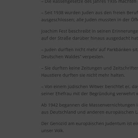
– Die Rassengesetze des Jahres 1935 machten
– Seit 1938 wurden Juden aus den freien Beru
ausgeschlossen; alle Juden mussten in der Öff
Joachim Fest beschreibt in seinen Erinnerung
auf der Straße darüber hinaus ausgedacht hat
– Juden durften nicht mehr auf Parkbänken sit
Deutschen Waldes“ verpesten.
– Sie durften keine Zeitungen und Zeitschrift
Haustiere durften sie nicht mehr halten.
– Von einem jüdischen Witwer berichtet er, d
seiner Ehefrau mit der Begründung verwehrt 
Ab 1942 begannen die Massenvernichtungen i
aus Deutschland und anderen europäischen 
Der Genozid am europäischen Judentum ist ein
unser Volk.