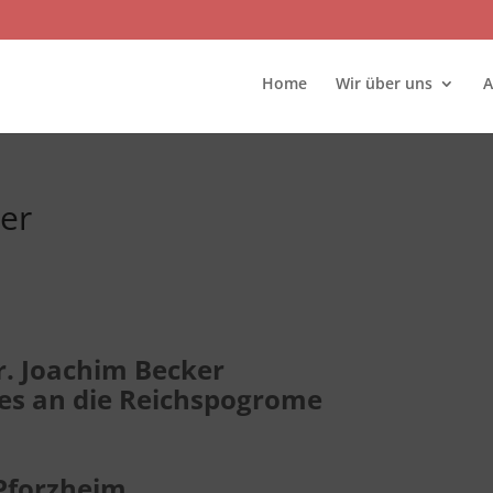
Home
Wir über uns
A
er
r. Joachim Becker
es an die Reichspogrome
 Pforzheim