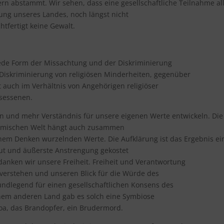
ern abstammt. Wir sehen, dass eine gesellschaftliche Teilnahme al
ung unseres Landes, noch längst nicht
chtfertigt keine Gewalt.
jede Form der Missachtung und der Diskriminierung
e Diskriminierung von religiösen Minderheiten, gegenüber
 auch im Verhältnis von Angehörigen religiöser
sessenen.
en und mehr Verständnis für unsere eigenen Werte entwickeln. Die
limischen Welt hängt auch zusammen
schem Denken wurzelnden Werte. Die Aufklärung ist das Ergebnis ei
lut und äußerste Anstrengung gekostet
anken wir unsere Freiheit. Freiheit und Verantwortung
 verstehen und unseren Blick für die Würde des
undlegend für einen gesellschaftlichen Konsens des
einem anderen Land gab es solch eine Symbiose
oa, das Brandopfer, ein Brudermord.