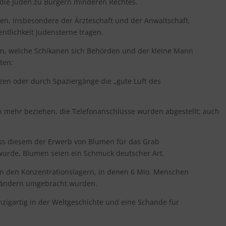
 die Juden zu Bürgern minderen Rechtes.
fen, insbesondere der Ärzteschaft und der Anwaltschaft,
entlichkeit Judensterne tragen.
en, welche Schikanen sich Behörden und der kleine Mann
ten:
zen oder durch Spaziergänge die „gute Luft des
en mehr beziehen, die Telefonanschlüsse wurden abgestellt; auch
ass diesem der Erwerb von Blumen für das Grab
wurde, Blumen seien ein Schmuck deutscher Art.
n den Konzentrationslagern, in denen 6 Mio. Menschen
Ländern umgebracht wurden.
zigartig in der Weltgeschichte und eine Schande für