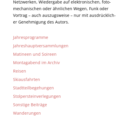
Netz­werken, Wieder­gabe auf elektro­nisch­en, foto­
mech­anisch­en oder ähnlich­en Wegen, Funk oder
Vor­trag – auch aus­zugs­weise – nur mit aus­drück­lich­
er Genehm­ig­ung des Autors.
Jahresprogramme
Jahreshauptversammlungen
Matineen und Soireen
Montagabend im Archiv
Reisen
Skiausfahrten
Stadtteilbegehungen
Stolpersteinverlegungen
Sonstige Beiträge
Wanderungen