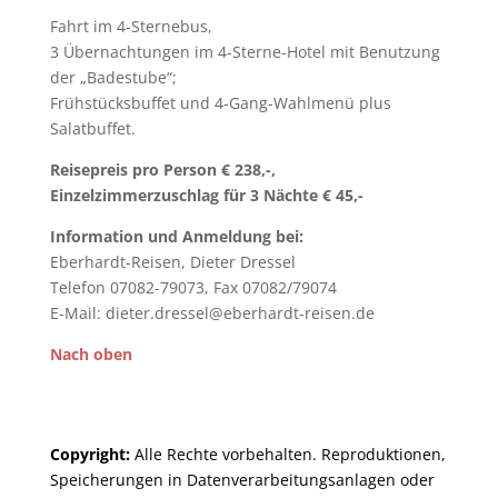
Fahrt im 4-Sternebus,
3 Übernachtungen im 4-Sterne-Hotel mit Benutzung
der „Badestube“;
Frühstücksbuffet und 4-Gang-Wahlmenü plus
Salatbuffet.
Reisepreis pro Person € 238,-,
Einzelzimmerzuschlag für 3 Nächte € 45,-
Information und Anmeldung bei:
Eberhardt-Reisen, Dieter Dressel
Telefon 07082-79073, Fax 07082/79074
E-Mail: dieter.dressel@eberhardt-reisen.de
Nach oben
Copyright:
Alle Rechte vor­be­halt­en. Re­pro­duktionen,
Spei­cher­ungen in Daten­ver­arbeitungs­anlag­en oder