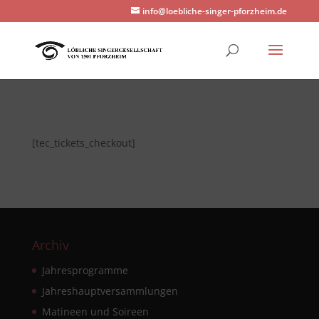
info@loebliche-singer-pforzheim.de
[tec_tickets_checkout]
Archiv
Jahresprogramme
Jahreshauptversammlungen
Matineen und Soireen