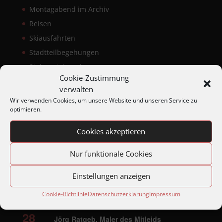
Montagabend im Archiv
Reisen
Skiausfahrten
Stadtteilbegehungen
Stolpersteinverlegungen
Cookie-Zustimmung
Sonstige Beiträge
verwalten
Wanderungen
Wir verwenden Cookies, um unsere Website und unseren Service zu
optimieren.
Cookies akzeptieren
Anstehende Veranstaltungen
Nur funktionale Cookies
19:00
SEP.
Einstellungen anzeigen
15
Reuchlins Spätwerk
Cookie-Richtlinie
Datenschutzerklärung
Impressum
19:00
SEP.
28
Jörg Ratgeb, Maler des Mitleids