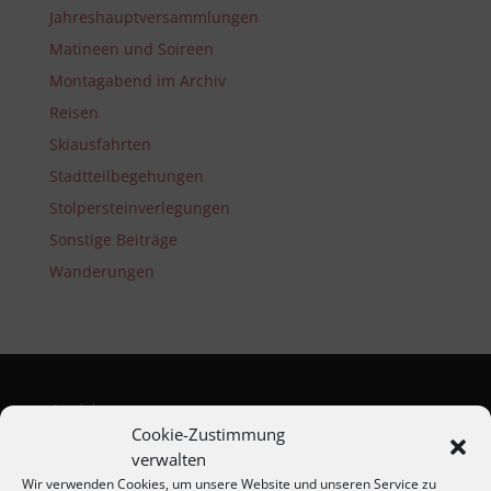
Jahreshauptversammlungen
Matineen und Soireen
Montagabend im Archiv
Reisen
Skiausfahrten
Stadtteilbegehungen
Stolpersteinverlegungen
Sonstige Beiträge
Wanderungen
Archiv
Cookie-Zustimmung
Jahresprogramme
verwalten
Jahreshauptversammlungen
Wir verwenden Cookies, um unsere Website und unseren Service zu