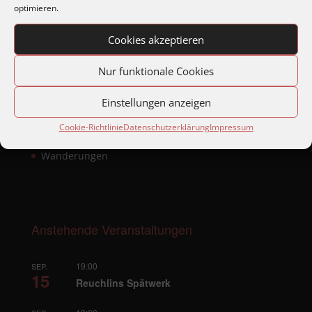
optimieren.
Matineen und Soireen
Montagabend im Archiv
Cookies akzeptieren
Reisen
Nur funktionale Cookies
Skiausfahrten
Stadtteilbegehungen
Einstellungen anzeigen
Stolpersteinverlegungen
Cookie-Richtlinie
Datenschutzerklärung
Impressum
Sonstige Beiträge
Wanderungen
Anstehende Veranstaltungen
19:00
SEP.
15
Reuchlins Spätwerk