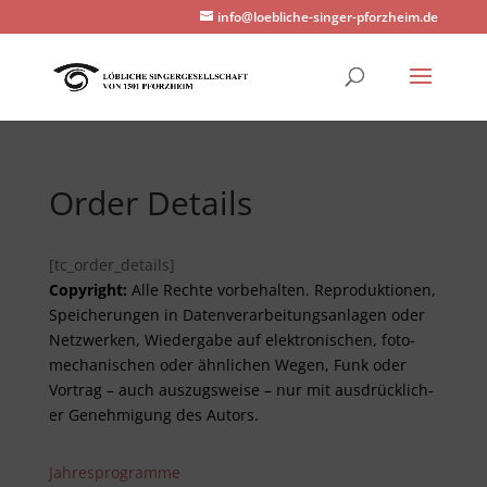
info@loebliche-singer-pforzheim.de
Order Details
[tc_order_details]
Copyright:
Alle Rechte vor­be­halt­en. Re­pro­duktionen,
Spei­cher­ungen in Daten­ver­arbeitungs­anlag­en oder
Netz­werken, Wieder­gabe auf elektro­nisch­en, foto­
mech­anisch­en oder ähnlich­en Wegen, Funk oder
Vor­trag – auch aus­zugs­weise – nur mit aus­drück­lich­
er Genehm­ig­ung des Autors.
Jahresprogramme