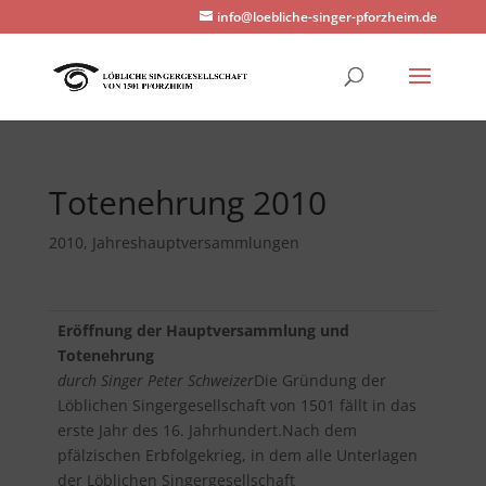
info@loebliche-singer-pforzheim.de
Totenehrung 2010
2010
,
Jahreshauptversammlungen
Eröffnung der Hauptversammlung und
Totenehrung
durch Singer Peter Schweizer
Die Gründung der
Löblichen Singergesellschaft von 1501 fällt in das
erste Jahr des 16. Jahrhundert.Nach dem
pfälzischen Erbfolgekrieg, in dem alle Unterlagen
der Löblichen Singergesellschaft