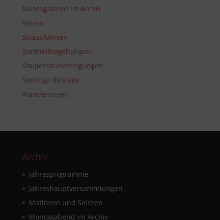
Montagabend im Archiv
Reisen
Skiausfahrten
Stadtteilbegehungen
Stolpersteinverlegungen
Sonstige Beiträge
Wanderungen
Archiv
Jahresprogramme
Jahreshauptversammlungen
Matineen und Soireen
Montagabend im Archiv