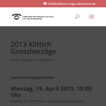
info@loebliche-singer-pforzheim.de
2013 Klittich
Grossherzöge
2013
,
Matineen & Soireeen
Soiree zur Stadtgeschichte
Montag, 15. April 2013, 19.00
Uhr
Stadtarchiv Pforzheim, Kronprinzenstraße 24a,