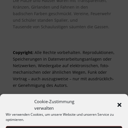
Die Plätze und Häuser waren mit Transparenten,
Kränzen, Girlanden und Fahnen in den
badischen Farben geschmückt. Vereine, Feuerwehr
und Schüler standen Spalier, und
Tausende von Schaulustigen säumten die Gassen.
Copyright:
Alle Rechte vor­be­halt­en. Re­pro­duktionen,
Spei­cher­ungen in Daten­ver­arbeitungs­anlag­en oder
Netz­werken, Wieder­gabe auf elektro­nisch­en, foto­
mech­anisch­en oder ähnlich­en Wegen, Funk oder
Vor­trag – auch aus­zugs­weise – nur mit aus­drück­lich­
er Genehm­ig­ung des Autors.
Jahresprogramme
Cookie-Zustimmung
verwalten
Jahreshauptversammlungen
Wir verwenden Cookies, um unsere Website und unseren Service zu
Matineen und Soireen
optimieren.
Montagabend im Archiv