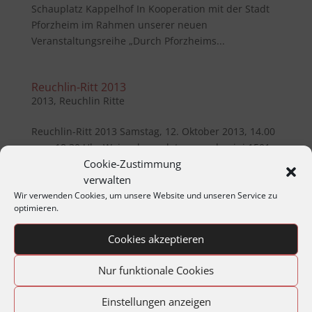
Schauplatz Kappelhof In Kooperation mit der Stadt
Pforzheim im Rahmen unserer neuen
Veranstaltungsreihe „Durch Pforzheims...
Reuchlin-Ritt 2013
2013
,
Reuchlin Ritte
Reuchlin-Ritt 2013 Samstag, 12. Oktober 2013, 14.00
– ca. 18.30 Uhr Waisenhausplatz anno domini 1501
Cookie-Zustimmung
Lernen mit Johannes Reuchlin: Der Humanismus im
verwalten
21. Jahrhundert und 512 Jahre Löbliche Singer. In
Zusammenarbeit mit Singer Hans Schweizer-Müller
Wir verwenden Cookies, um unsere Website und unseren Service zu
optimieren.
und Herrn...
Cookies akzeptieren
« Ältere Einträge
Nur funktionale Cookies
Copyright:
Alle Rechte vor­be­halt­en. Re­pro­duktionen,
Spei­cher­ungen in Daten­ver­arbeitungs­anlag­en oder
Einstellungen anzeigen
Netz­werken, Wieder­gabe auf elektro­nisch­en, foto­