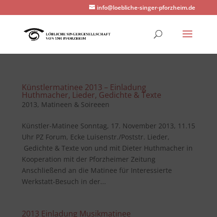
info@loebliche-singer-pforzheim.de
Künstlermatinee 2013 – Einladung
Huthmacher, Lieder, Gedichte & Texte
2013
,
Matineen & Soireeen
Künstler-Matinee Sonntag, 17. November 2013, 11.15
Uhr PZ Forum, Ecke Luisenstr./Poststr. Lieder,
Gedichte & Texte von und mit Dieter Huthmacher in
Kooperation mit der Pforzheimer Zeitung
Anschließend an die Matinee für Interessierte
Werkstatt-Besuch in der...
2013 Einladung Musikmatinee