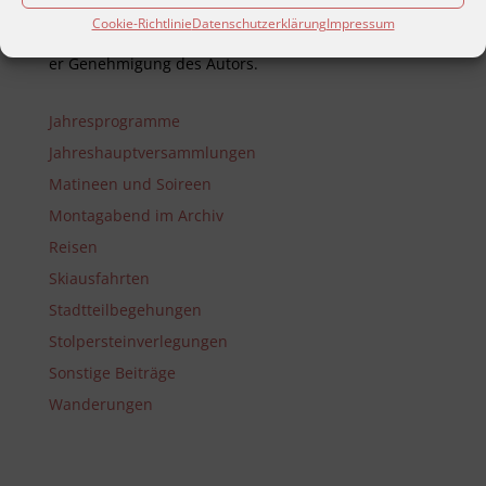
mech­anisch­en oder ähnlich­en Wegen, Funk oder
Cookie-Richtlinie
Datenschutzerklärung
Impressum
Vor­trag – auch aus­zugs­weise – nur mit aus­drück­lich­
er Genehm­ig­ung des Autors.
Jahresprogramme
Jahreshauptversammlungen
Matineen und Soireen
Montagabend im Archiv
Reisen
Skiausfahrten
Stadtteilbegehungen
Stolpersteinverlegungen
Sonstige Beiträge
Wanderungen