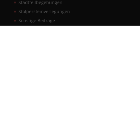
Stadtteilbegehungen
Stolpersteinverlegungen
Sonstige Beiträge
Wanderungen
Anstehende Veranstaltungen
19:00
SEP.
15
Reuchlins Spätwerk
19:00
SEP.
28
Jörg Ratgeb, Maler des Mitleids
(Montagabend im Archiv)
15:00
-
17:00
OKT.
4
Pforzheim im Nationalsozialismus