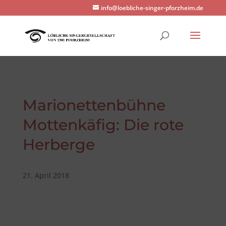
info@loebliche-singer-pforzheim.de
Marionettenbühne
Mottenkäfig: Die rote
Herberge
21. April 2018