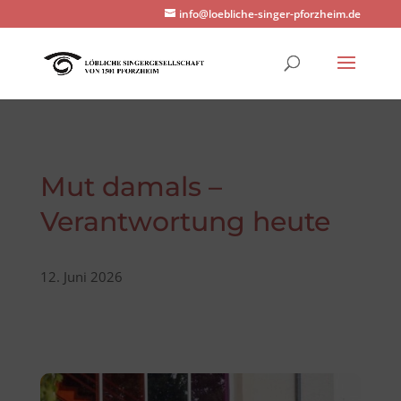
info@loebliche-singer-pforzheim.de
Mut damals –
Verantwortung heute
12. Juni 2026