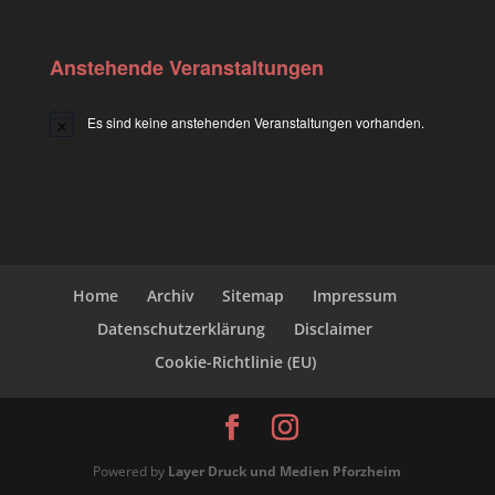
Anstehende Veranstaltungen
Es sind keine anstehenden Veranstaltungen vorhanden.
H
i
n
w
e
i
s
Home
Archiv
Sitemap
Impressum
Datenschutzerklärung
Disclaimer
Cookie-Richtlinie (EU)
Powered by
Layer Druck und Medien Pforzheim