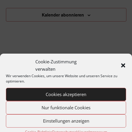
Kalender abonnieren
Cookie-Zustimmung
verwalten
Wir verwenden Cookies, um unsere Website und unseren Service zu
optimieren.
Archiv
Cookies akzeptieren
Jahresprogramme
Nur funktionale Cookies
Jahreshauptversammlungen
Matineen und Soireen
Einstellungen anzeigen
Montagabend im Archiv
Cookie-Richtlinie
Datenschutzerklärung
Impressum