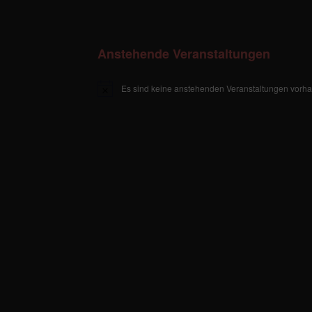
Anstehende Veranstaltungen
Es sind keine anstehenden Veranstaltungen vorh
H
i
n
w
e
i
s