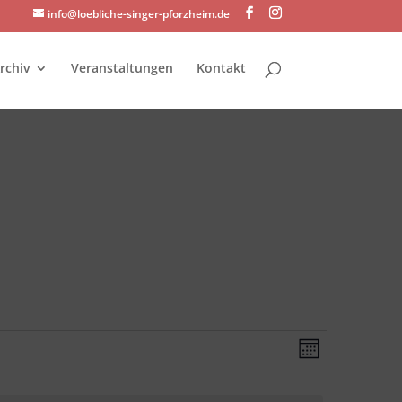
info@loebliche-singer-pforzheim.de
rchiv
Veranstaltungen
Kontakt
Ansichte
Veransta
Monat
Ansichte
Navigati
Navigati