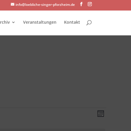
info@loebliche-singer-pforzheim.de
rchiv
Veranstaltungen
Kontakt
Ansichte
Veransta
Monat
Ansichte
Navigati
Navigati