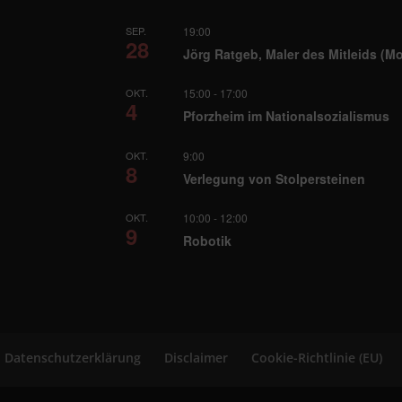
SEP.
19:00
28
Jörg Ratgeb, Maler des Mitleids (M
OKT.
15:00
-
17:00
4
Pforzheim im Nationalsozialismus
OKT.
9:00
8
Verlegung von Stolpersteinen
OKT.
10:00
-
12:00
9
Robotik
Datenschutzerklärung
Disclaimer
Cookie-Richtlinie (EU)