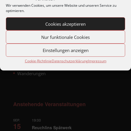
Jahreshauptversammlungen
Wir verwenden Cookies, um unsere Website und unseren Service zu
optimieren.
Matineen und Soireen
Montagabend im Archiv
Cookies akzeptieren
Reisen
Nur funktionale Cookies
Skiausfahrten
Stadtteilbegehungen
Einstellungen anzeigen
Stolpersteinverlegungen
Cookie-Richtlinie
Datenschutzerklärung
Impressum
Sonstige Beiträge
Wanderungen
Anstehende Veranstaltungen
SEP.
19:00
15
Reuchlins Spätwerk