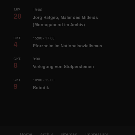
SEP.
19:00
28
Jörg Ratgeb, Maler des Mitleids
(Montagabend im Archiv)
OKT.
15:00
-
17:00
4
Pforzheim im Nationalsozialismus
OKT.
9:00
8
Verlegung von Stolpersteinen
OKT.
10:00
-
12:00
9
Robotik
Home
Archiv
Sitemap
Impressum