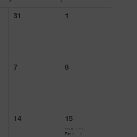
0
0
31
1
ungen,
Veranstaltungen,
Veranstaltungen,
0
0
7
8
ungen,
Veranstaltungen,
Veranstaltungen,
0
1
14
15
ungen,
Veranstaltungen,
Veranstaltung,
15:00
-
17:00
Pforzheim im