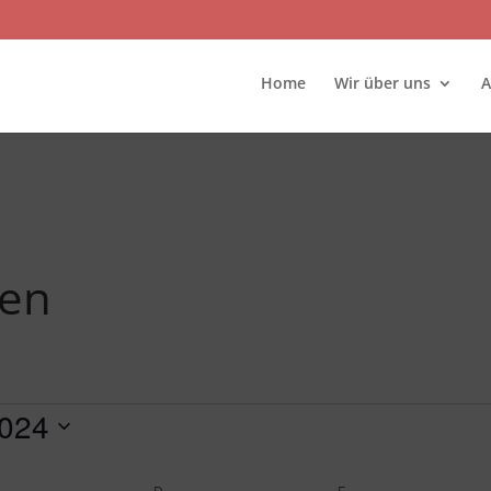
Home
Wir über uns
A
gen
024
TTWOCH
D
DONNERSTAG
F
FREITAG