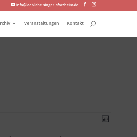
info@loebliche-singer-pforzheim.de
rchiv
Veranstaltungen
Kontakt
Ansichte
Veransta
Monat
Ansichte
Navigati
Navigati
S
SAMSTAG
S
SONNTAG