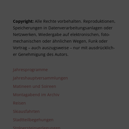
Copyright:
Alle Rechte vor­be­halt­en. Re­pro­duktionen,
Spei­cher­ungen in Daten­ver­arbeitungs­anlag­en oder
Netz­werken, Wieder­gabe auf elektro­nisch­en, foto­
mech­anisch­en oder ähnlich­en Wegen, Funk oder
Vor­trag – auch aus­zugs­weise – nur mit aus­drück­lich­
er Genehm­ig­ung des Autors.
Jahresprogramme
Jahreshauptversammlungen
Matineen und Soireen
Montagabend im Archiv
Reisen
Skiausfahrten
Stadtteilbegehungen
Stolpersteinverlegungen