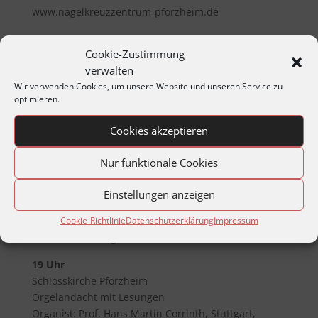
www.nagelkreuzzentrum-pforzheim.de
* * *
Cookie-Zustimmung
verwalten
Dienstag, 23. Februar 2010,
Wir verwenden Cookies, um unsere Website und unseren Service zu
16 Uhr
optimieren.
Auf dem Hauptfriedhof am Großkreuz
Offizielle Gedenkfeier der Stadt Pforzheim mit
Cookies akzeptieren
Oberbürgermeister Gerd Hager,
Nur funktionale Cookies
Pfarrer Bruno Dörzbacher und Dekan Bernhard Ihle
Musikalische Umrahmung: Feuerwehr Pforzheim
Einstellungen anzeigen
ab 17.30 Uhr
Cookie-Richtlinie
Datenschutzerklärung
Impressum
Stadttheater
Szenische Lesung „Draußen vor der Tür“
19 Uhr
Schlosskirche Pforzheim
Orgelandacht mit Lesungen
Organist: Prof. Hans Martin Corrinth, Stuttgart,