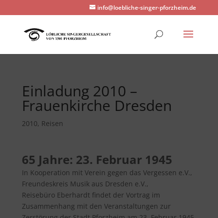
info@loebliche-singer-pforzheim.de
Einladung 2010 –
Frauenkirche Dresden
2010
,
Reisen
65 Jahre: 23. Februar 1945
In Kooperation mit Verein gegen das Vergessen e.V.,
Freundeskreis Musik aus Dresden e.V.,
Reisebüro Eberhardt findet der Vortrag im
Zusammenhang mit den Veranstaltungen zur
Zerstörung der Stadt Pforzheim am 23. Februar 1945