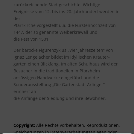
zurückreichende Stadtgeschichte. Wichtige
Ereignisse vom 12. bis ins 20. Jahrhundert werden in
der
Pfarrkirche vorgestellt u.a. die Fürstenhochzeit von
1447, der so genannte Weiberkrawall und
die Pest von 1501.
Der barocke Figurenzyklus „Vier Jahreszeiten“ von
Ignaz Lengelacher bildet im idyllischen Kräuter-
garten einen Blickfang. Im alten Schulhaus wird der
Besucher in die traditionellen in Pforzheim
ansässigen Handwerke eingeführt und die
Sonderausstellung „Die Gartenstadt Arlinger“
erinnert an
die Anfänge der Siedlung und ihre Bewohner.
Copyright:
Alle Rechte vor­be­halt­en. Re­pro­duktionen,
Spei­cher­ungen in Daten­ver­arbeitungs­anlag­en oder