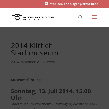
info@loebliche-singer-pforzheim.de
2014 Klittich
Stadtmuseum
2014
,
Matineen & Soireeen
Museumsführung
Sonntag, 13. Juli 2014, 15.00
Uhr
Stadtmuseum Pforzheim (Brötzingen) Westliche Karl-