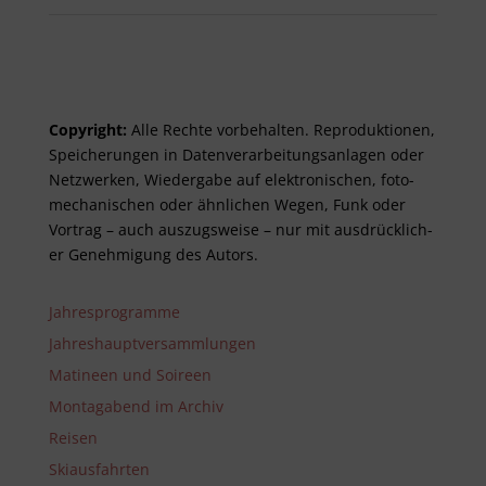
Copyright:
Alle Rechte vor­be­halt­en. Re­pro­duktionen,
Spei­cher­ungen in Daten­ver­arbeitungs­anlag­en oder
Netz­werken, Wieder­gabe auf elektro­nisch­en, foto­
mech­anisch­en oder ähnlich­en Wegen, Funk oder
Vor­trag – auch aus­zugs­weise – nur mit aus­drück­lich­
er Genehm­ig­ung des Autors.
Jahresprogramme
Jahreshauptversammlungen
Matineen und Soireen
Montagabend im Archiv
Reisen
Skiausfahrten