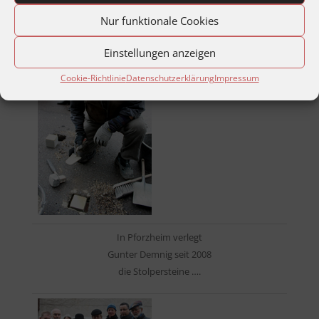
Löblichen Singern finanziell unterstützt.
Nur funktionale Cookies
Nach oben
Einstellungen anzeigen
Cookie-Richtlinie
Datenschutzerklärung
Impressum
In Pforzheim verlegt
Gunter Demnig seit 2008
die Stolpersteine ….