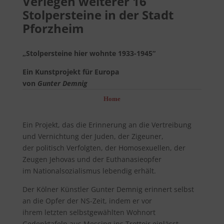
Verlegen weiterer 16
Stolpersteine in der Stadt
Pforzheim
„Stolpersteine hier wohnte 1933-1945“
Ein Kunstprojekt für Europa
von
Gunter Demnig
Home
Ein Projekt, das die Erinnerung an die Vertreibung
und Vernichtung der Juden, der Zigeuner,
der politisch Verfolgten, der Homosexuellen, der
Zeugen Jehovas und der Euthanasieopfer
im Nationalsozialismus lebendig erhält.
Der Kölner Künstler Gunter Demnig erinnert selbst
an die Opfer der NS-Zeit, indem er vor
ihrem letzten selbstgewählten Wohnort
Gedenktafeln aus Messing ins Trottoir einlässt.