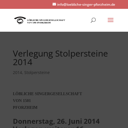
info@loebliche-singer-pforzheim.de
Verlegung Stolpersteine
2014
2014
,
Stolpersteine
LÖBLICHE SINGERGESELLSCHAFT
VON 1501
PFORZHEIM
Donnerstag, 26. Juni 2014