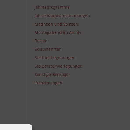
Jahresprogramme
Jahreshauptversammlungen
Matineen und Soireen
Montagabend im Archiv
Reisen
Skiausfahrten
Stadtteilbegehungen
Stolpersteinverlegungen
Sonstige Beiträge
Wanderungen