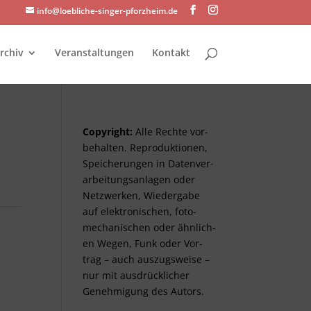
info@loebliche-singer-pforzheim.de
rchiv
Veranstaltungen
Kontakt
Copyright:
Alle Rechte vor­
be­halt­en. Re­pro­duktionen,
Spei­cher­ungen in Daten­ver­
arbeitungs­anlag­en oder
Netz­werken, Wieder­gabe
auf elektro­nisch­en, foto­
mech­anisch­en oder ähnlich­
en Wegen, Funk oder Vor­
trag – auch aus­zugs­weise –
nur mit aus­drück­lich­er
Genehm­ig­ung des Autors.