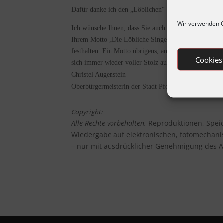
Dafür danke ich den „Löblichen“ an dieser Stelle sehr
Wir verwenden C
Ich wünsche Ihnen, dass Sie auch weiterhin mit sovi
Ihrem Motto „Die Löbliche Singergesellschaft engagi
festhalten. Ein Motto übrigens, an dem sicher auch de
Cookies
sich immer wieder voller Stolz auf seine Herkunft als
Christel Augenstein
Oberbürgermeisterin der Stadt Pforzheim
Copyright:
Alle Rechte vorbehalten.
Reproduktionen, Spei
Wiedergabe auf elektronischen, fotomechani
– nur mit ausdrücklicher Genehmigung des A