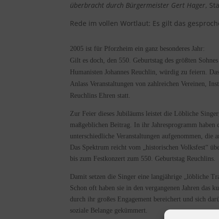
überbracht durch Bürgermeister Gert Hager
, St
Rede im vollen Wortlaut: Es gilt das gesproc
2005 ist für Pforzheim ein ganz besonderes Jahr:
Gilt es doch, den 550. Geburtstag des größten Sohnes
Humanisten Johannes Reuchlin, würdig zu feiern. Das
Anlass Veranstaltungen von zahlreichen Vereinen, Ins
Reuchlins Ehren statt.
Zur Feier dieses Jubiläums leistet die Löbliche Singe
maßgeblichen Beitrag. In ihr Jahresprogramm haben d
unterschiedliche Veranstaltungen aufgenommen, die a
Das Spektrum reicht vom „historischen Volksfest“ übe
bis zum Festkonzert zum 550. Geburtstag Reuchlins.
Damit setzen die Singer eine langjährige „löbliche Tra
Schon oft haben sie in den vergangenen Jahren das k
durch ihr großes Engagement bereichert und sich da
soziale Belange gekümmert.