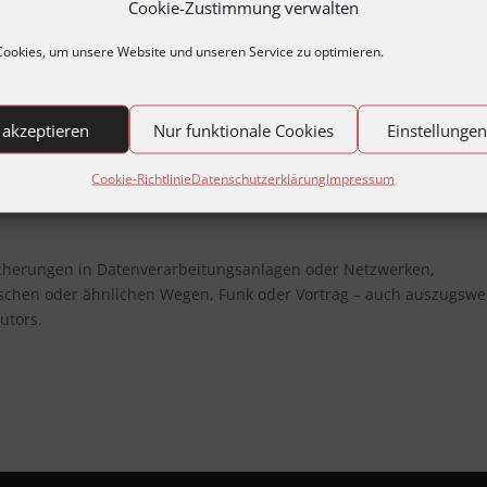
Cookie-Zustimmung verwalten
 herzlich.
ookies, um unsere Website und unseren Service zu optimieren.
el Elan, Engagement und Erfolg an
ert sich in Pforzheim – für Pforzheim“
r Jubilar Gefallen gefunden hätte, der
 akzeptieren
Nur funktionale Cookies
Einstellunge
 „Phorcensis“ bezeichnete.
Cookie-Richtlinie
Datenschutzerklärung
Impressum
cherungen in Datenverarbeitungsanlagen oder Netzwerken,
schen oder ähnlichen Wegen, Funk oder Vortrag – auch auszugswe
utors.