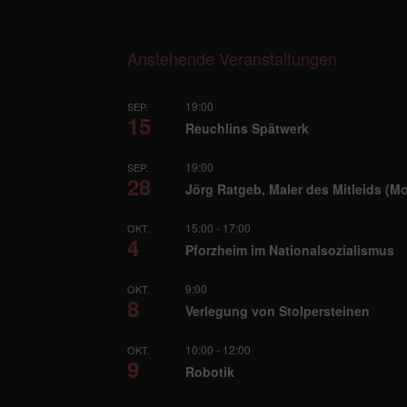
Anstehende Veranstaltungen
19:00
SEP.
15
Reuchlins Spätwerk
19:00
SEP.
28
Jörg Ratgeb, Maler des Mitleids (M
15:00
-
17:00
OKT.
4
Pforzheim im Nationalsozialismus
9:00
OKT.
8
Verlegung von Stolpersteinen
10:00
-
12:00
OKT.
9
Robotik