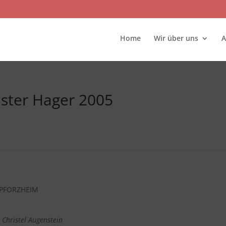
Home
Wir über uns
A
ster Hager 2005
 PFORZHEIM
Christel Augenstein