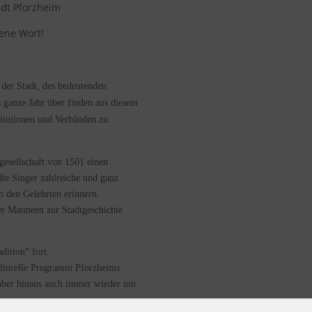
adt Pforzheim
hene Wort!
 der Stadt, des bedeutenden
 ganze Jahr über finden aus diesem
titutionen und Verbänden zu
rgesellschaft von 1501 einen
ie Singer zahlreiche und ganz
n den Gelehrten erinnern.
r Matineen zur Stadtgeschichte
dition“ fort.
ulturelle Programm Pforzheims
rüber hinaus auch immer wieder um