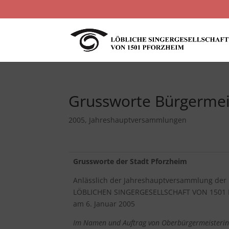
Grussworte Bürgermei
2005
,
Jahreshauptversammlungen
Grussworte der Stadt Pforzheim
Anlässlich der Jahreshauptversammlung der
LÖBLICHEN SINGERGESELLSCHAFT VON 1501
am 6. Januar 2005
Im Namen und Auftrag von Oberbürgermeisterin 