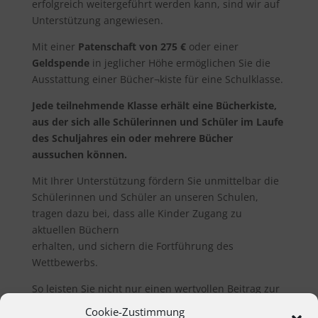
erfolgreich weitergeführt werden kann, sind wir auf
Unterstützung angewiesen.
Mit einer
Patenschaft von 275 €
oder einer
Geldspende
in jeglicher Höhe ermöglichen Sie die
Ausstattung einer Bücher¬kiste für eine Schulklasse.
Jede teilnehmende Klasse erhält eine Bücherkiste,
aus der sich alle Schülerinnen und Schüler im Laufe
des Schuljahres ein oder mehrere Bücher
aussuchen können.
Mit Ihrer Unterstützung fördern Sie unmittelbar die
Schülerinnen und Schüler an unseren Schulen,
tragen dazu bei, dass alle Kinder Zugang zu
aktuellen Büchern
erhalten, und sichern die Fortführung des
Wettbewerbs.
So leisten Sie nicht nur einen wertvollen Beitrag zur
Leseförderung, sondern schenken zugleich vielen
Cookie-Zustimmung