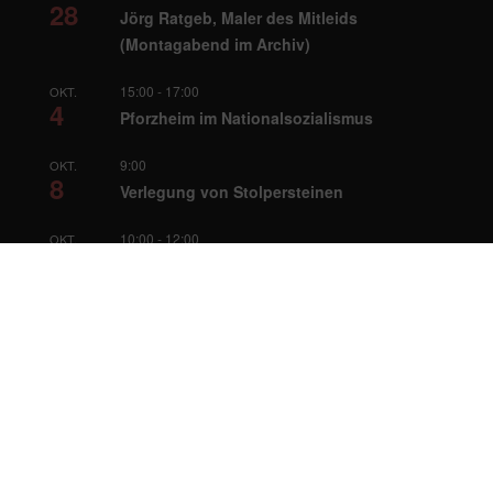
28
Jörg Ratgeb, Maler des Mitleids
(Montagabend im Archiv)
15:00
-
17:00
OKT.
4
Pforzheim im Nationalsozialismus
9:00
OKT.
8
Verlegung von Stolpersteinen
10:00
-
12:00
OKT.
9
Robotik
Home
Archiv
Sitemap
Impressum
Datenschutzerklärung
Disclaimer